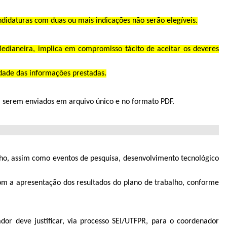
didaturas com duas ou mais indicações não serão elegíveis.
dianeira, implica em compromisso tácito de aceitar os deveres
idade das informações prestadas.
 serem enviados em arquivo único e no formato PDF.
lho, assim como eventos de pesquisa, desenvolvimento tecnológico
com a apresentação dos resultados do plano de trabalho, conforme
dor deve justificar, via processo SEI/UTFPR, para o coordenador