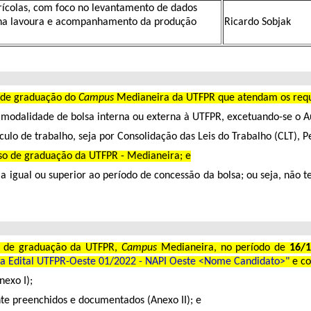
ícolas, com foco no levantamento de dados
 na lavoura e acompanhamento da produção
Ricardo Sobjak
es de graduação do
Campus
Medianeira da UTFPR que atendam os requi
 modalidade de bolsa interna ou externa à UTFPR, excetuando-se o Au
lo de trabalho, seja por Consolidação das Leis do Trabalho (CLT), Pe
so de graduação da UTFPR - Medianeira; e
 igual ou superior ao período de concessão da bolsa; ou seja, não t
te de graduação da UTFPR,
Campus
Medianeira, no período de
16/
ura Edital UTFPR-Oeste 01/2022 - NAPI Oeste <Nome Candidato>"
e c
nexo I);
te preenchidos e documentados (Anexo II); e