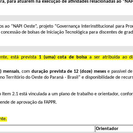
tura, para atuarem na execução de atividades relacionadas ao “NA
os ao “NAPI Oeste”, projeto “Governança Interinstitucional para Pr
a concessão de bolsas de Iniciação Tecnológica para discentes de gr
nte, está prevista
1 (uma) cota de bolsa
a ser atribuída ao d
s) mensais
, com
duração prevista de 12 (doze) meses
e passível de
no Território do Oeste do Paraná - Brasil” e disponibilidade de recur
Item 2.1 está vinculada a um plano de trabalho e orientador, confo
ende de aprovação da FAPPR.
nte.
Orientador