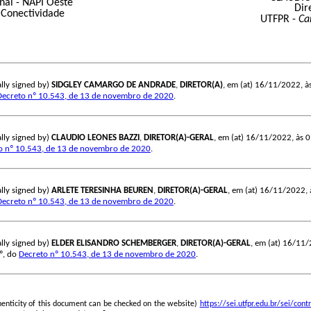
nal - NAPI Oeste
Dir
 Conectividade
UTFPR -
Ca
lly signed by)
SIDGLEY CAMARGO DE ANDRADE
,
DIRETOR(A)
, em (at) 16/11/2022, às 
Decreto nº 10.543, de 13 de novembro de 2020
.
lly signed by)
CLAUDIO LEONES BAZZI
,
DIRETOR(A)-GERAL
, em (at) 16/11/2022, às 09
o nº 10.543, de 13 de novembro de 2020
.
lly signed by)
ARLETE TERESINHA BEUREN
,
DIRETOR(A)-GERAL
, em (at) 16/11/2022, à
Decreto nº 10.543, de 13 de novembro de 2020
.
lly signed by)
ELDER ELISANDRO SCHEMBERGER
,
DIRETOR(A)-GERAL
, em (at) 16/11/2
3º, do
Decreto nº 10.543, de 13 de novembro de 2020
.
henticity of this document can be checked on the website)
https://sei.utfpr.edu.br/sei/c