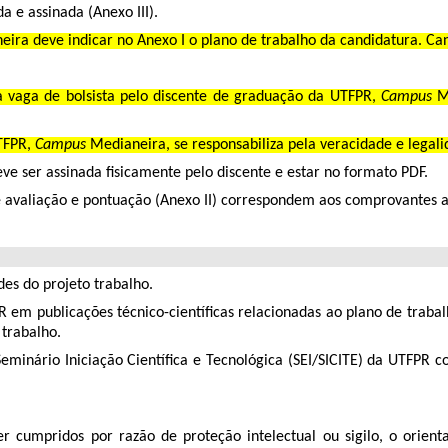
 e assinada (Anexo III).
ira deve indicar no Anexo I o plano de trabalho da candidatura. Can
 vaga de bolsista pelo discente de graduação da UTFPR,
Campus
Me
TFPR,
Campus
Medianeira, se responsabiliza pela veracidade e legal
eve ser assinada fisicamente pelo discente e estar no formato PDF.
 avaliação e pontuação (Anexo II) correspondem aos comprovantes a
es do projeto trabalho.
 em publicações técnico-científicas relacionadas ao plano de traba
 trabalho.
Seminário Iniciação Científica e Tecnológica (SEI/SICITE) da UTFPR 
 cumpridos por razão de proteção intelectual ou sigilo, o orienta