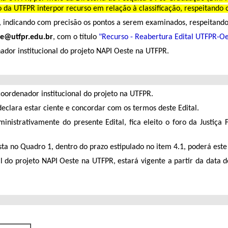
o da UTFPR interpor recurso em relação à classificação, respeitando 
indicando com precisão os pontos a serem examinados, respeitando-
te@utfpr.edu.br
, com o título
"Recurso - Reabertura Edital UTFPR-O
ador institucional do projeto NAPI Oeste na UTFPR.
coordenador institucional do projeto na UTFPR.
eclara estar ciente e concordar com os termos deste Edital.
ministrativamente do presente Edital, fica eleito o foro da Justiça
ista no Quadro 1, dentro do prazo estipulado no item 4.1, poderá est
al do projeto NAPI Oeste na UTFPR, estará vigente a partir da data 