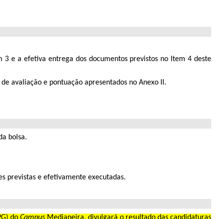
.
m 3 e a efetiva entrega dos documentos previstos no Item 4 deste
os de avaliação e pontuação apresentados no Anexo II.
da bolsa.
es previstas e efetivamente executadas.
PG) do
Campus
Medianeira, divulgará o resultado das candidaturas