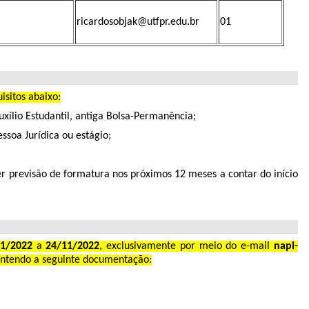
ricardosobjak@utfpr.edu.br
01
sitos abaixo:
xílio Estudantil, antiga Bolsa-Permanência;
ssoa Jurídica ou estágio;
er previsão de formatura nos próximos 12 meses a contar do início
11/2022
a
24/11/2022
, exclusivamente por meio do e-mail
napi-
ontendo a seguinte documentação: