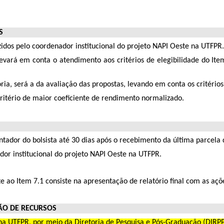
S
zidos pelo coordenador institucional do projeto NAPI Oeste na UTFPR
levará em conta o atendimento aos critérios de elegibilidade do Ite
ória, será a da avaliação das propostas, levando em conta os critéri
ritério de maior coeficiente de rendimento normalizado.
ntador do bolsista até 30 dias após o recebimento da última parcela 
dor institucional do projeto NAPI Oeste na UTFPR.
e ao Item 7.1 consiste na apresentação de relatório final com as açõ
ÃO DE RECURSOS
 na UTFPR, por meio da Diretoria de Pesquisa e Pós-Graduação (DIRP