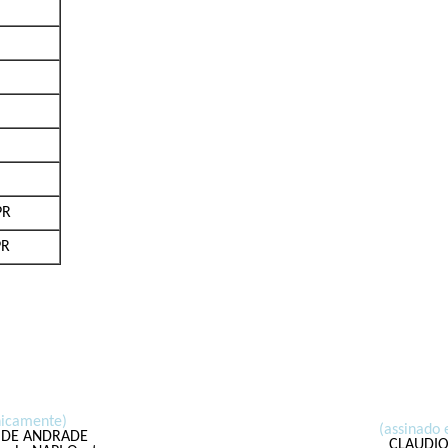
FAPPR
PR
nicamente)
(assinado 
 DE ANDRADE
CLAUDIO