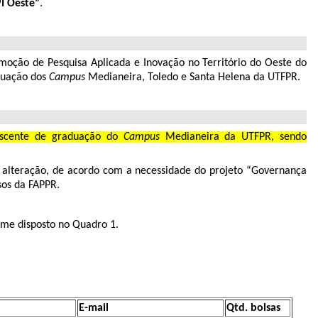
PI Oeste”
.
omoção de Pesquisa Aplicada e Inovação no Território do Oeste do
aduação dos
Campus
Medianeira, Toledo e Santa Helena da UTFPR.
iscente de graduação do
Campus
Medianeira da UTFPR, sendo
 alteração, de acordo com a necessidade do projeto “Governança
sos da FAPPR.
rme disposto no Quadro 1.
E-mail
Qtd. bolsas