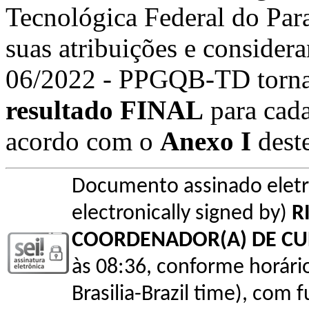
Tecnológica Federal do Par
suas atribuições e conside
06/2022 - PPGQB-TD torna
resultado FINAL
para cada
acordo com o
Anexo I
dest
Documento assinado elet
electronically signed by)
R
COORDENADOR(A) DE C
às 08:36, conforme horário o
Brasilia-Brazil time), com