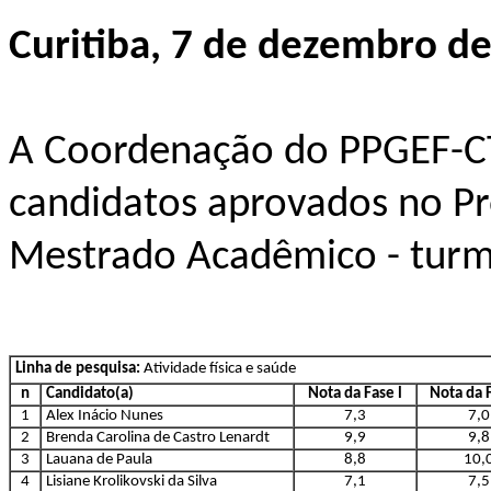
Curitiba, 7 de dezembro de
A Coordenação do PPGEF-CT
candidatos aprovados no Pro
Mestrado Acadêmico - tur
Linha de pesquisa:
Atividade física e saúde
n
Candidato(a)
Nota da Fase l
Nota da F
1
Alex Inácio Nunes
7,3
7,0
2
Brenda Carolina de Castro Lenardt
9,9
9,8
3
Lauana de Paula
8,8
10,
4
Lisiane Krolikovski da Silva
7,1
7,5