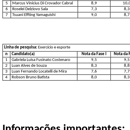
5
Marcus Vinícius Di Crovador Cabral
8,9
10,
6
Roselei Delziovo Sala
7,3
8,3
7
Tsuani Effting Yamaguishi
9,0
8,7
Linha de pesquisa:
Exercício e esporte
n
Candidato(a)
Nota da Fase l
Nota da F
1
Gabriela Luisa Fusinato Costenaro
9,5
9,5
2
Luan Alves de Souza
8,3
8,8
3
Luan Fernando Locatelli de Mira
7,6
7,7
4
Robson Bruno Batista
8,0
8,3
Informações importantes: