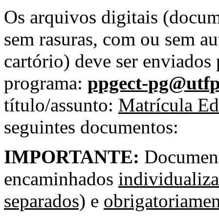
Os arquivos digitais (docume
sem rasuras, com ou sem au
cartório) deve ser enviados 
programa:
ppgect-pg@utfp
título/assunto:
Matrícula E
seguintes documentos:
IMPORTANTE:
Document
encaminhados
individualiz
separados)
e
obrigatoriame