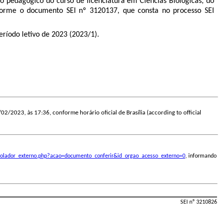
o pedagógico do curso de licenciatura em Ciências Biológicas, do
onforme o documento SEI nº
3120137
, que consta no processo SEI
eríodo letivo de 2023 (2023/1).
/02/2023, às 17:36, conforme horário oficial de Brasília (according to official
ontrolador_externo.php?acao=documento_conferir&id_orgao_acesso_externo=0
, informando
SEI nº 3210826