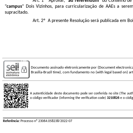
Art. 1º Aprovar, "
ad referendum
" do Conselho de
"
campus
" Dois Vizinhos, para curricularização de AAEs a ser
supracitado.
Art. 2º A presente Resolução será publicada em Bole
Documento assinado eletronicamente por (Document electronica
Brasilia-Brazil time), com fundamento no (with legal based on) art
A autenticidade deste documento pode ser conferida no site (The aut
o código verificador (informing the verification code)
3210826
e o códi
Referência:
Processo nº 23064.058238/2022-07