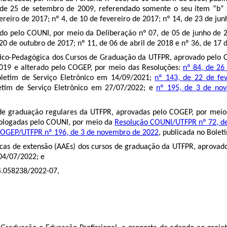
 de 25 de setembro de 2009, referendado somente o seu item “b” 
reiro de 2017; nº 4, de 10 de fevereiro de 2017; nº 14, de 23 de ju
ado pelo COUNI, por meio da Deliberação nº 07, de 05 de junho de 2
 20 de outubro de 2017; nº 11, de 06 de abril de 2018 e nº 36, de 17
ico-Pedagógica dos Cursos de Graduação da UTFPR, aprovado pelo
2019 e alterado pelo COGEP, por meio das Resoluções:
nº 84, de 26
oletim de Serviço Eletrônico em 14/09/2021;
nº 143, de 22 de fe
etim de Serviço Eletrônico em 27/07/2022; e
nº 195, de 3 de no
os de graduação regulares da UTFPR, aprovadas pelo COGEP, por mei
mologadas pelo COUNI, por meio da
Resolução COUNI/UTFPR nº 72, d
COGEP/UTFPR nº 196, de 3 de novembro de 2022
, publicada no Bolet
cas de extensão (AAEs) dos cursos de graduação da UTFPR, aprova
 04/07/2022; e
4.058238/2022-07
,