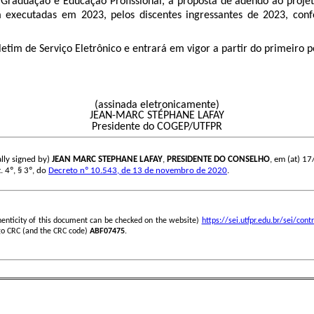
 Graduação e Educação Profissional, a proposta de adendo ao projet
em executadas em 2023, pelos discentes ingressantes de 2023, c
tim de Serviço Eletrônico e entrará em vigor a partir do primeiro p
(assinada eletronicamente)
JEAN-MARC STÉPHANE LAFAY
Presidente do COGEP/UTFPR
lly signed by)
JEAN MARC STEPHANE LAFAY
,
PRESIDENTE DO CONSELHO
, em (at) 17
. 4º, § 3º, do
Decreto nº 10.543, de 13 de novembro de 2020
.
henticity of this document can be checked on the website)
https://sei.utfpr.edu.br/sei/c
go CRC (and the CRC code)
ABF07475
.