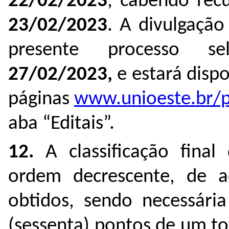
22/02/2023
, cabendo rec
23/02/2023
. A divulgação
presente processo se
27/02/2023,
e estará disp
páginas
www.unioeste.br/p
aba
“Editais”.
12.
A classificação fina
ordem decrescente, de 
obtidos, sendo necessár
(sessenta) pontos de um to