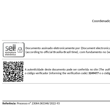
Coordenador
Documento assinado eletronicamente por (Document electronica
(according to official Brasilia-Brazil time), com fundamento no (wi
A autenticidade deste documento pode ser conferida no site (The aut
o código verificador (informing the verification code)
3249477
e o códi
Referência:
Processo nº 23064.063346/2022-93