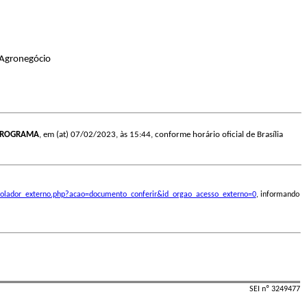
 Agronegócio
PROGRAMA
, em (at) 07/02/2023, às 15:44, conforme horário oficial de Brasília
ontrolador_externo.php?acao=documento_conferir&id_orgao_acesso_externo=0
, informando
SEI nº 3249477