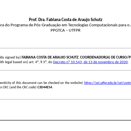
Prof. Dra.
Fabiana Costa de Araujo Schutz
a do Programa de Pós-Graduação em Tecnologias Computacionais para o
PPGTCA – UTFPR
lly signed by)
FABIANA COSTA DE ARAUJO SCHUTZ
,
COORDENADOR(A) DE CURSO/
th legal based on) art. 4º, § 3º, do
Decreto nº 10.543, de 13 de novembro de 2020
.
henticity of this document can be checked on the website)
https://sei.utfpr.edu.br/sei/c
go CRC (and the CRC code)
C3D44E54
.