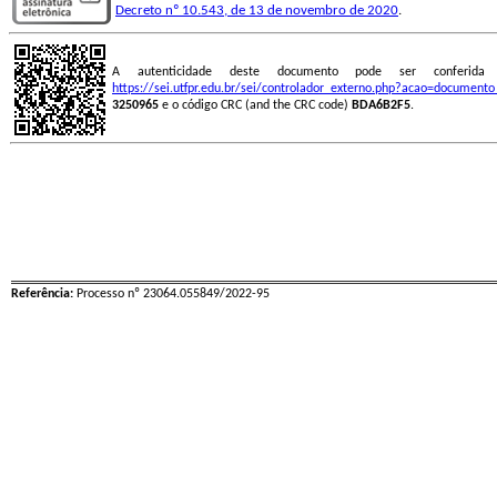
Decreto nº 10.543, de 13 de novembro de 2020
.
A autenticidade deste documento pode ser conferid
https://sei.utfpr.edu.br/sei/controlador_externo.php?acao=document
3250965
e o código CRC (and the CRC code)
BDA6B2F5
.
Referência:
Processo nº 23064.055849/2022-95