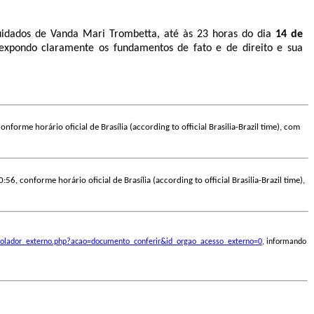
cuidados de Vanda Mari Trombetta, até às 23 horas do dia
14 de
xpondo claramente os fundamentos de fato e de direito e sua
nforme horário oficial de Brasília (according to official Brasilia-Brazil time), com
:56, conforme horário oficial de Brasília (according to official Brasilia-Brazil time),
ontrolador_externo.php?acao=documento_conferir&id_orgao_acesso_externo=0
, informando