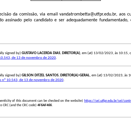
cisão da comissão, via email vandatrombetta@utfpr.edu.br, aos 
 assinado pelo candidato e ser adequadamente fundamentado, e
lly signed by)
GUSTAVO LACERDA DIAS
,
DIRETOR(A)
, em (at) 13/02/2023, às 10:15, co
10.543, de 13 de novembro de 2020
.
lly signed by)
GILSON DITZEL SANTOS
,
DIRETOR(A)-GERAL
, em (at) 13/02/2023, às 10
o nº 10.543, de 13 de novembro de 2020
.
henticity of this document can be checked on the website)
https://sei.utfpr.edu.br/sei/c
go CRC (and the CRC code)
4F6AF466
.