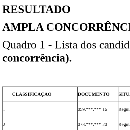
RESULTADO
AMPLA CONCORRÊNC
Quadro 1 - Lista dos candi
concorrência).
CLASSIFICAÇÃO
DOCUMENTO
SITUA
1
059.***.***-16
Regul
2
078.***.***-20
Regul