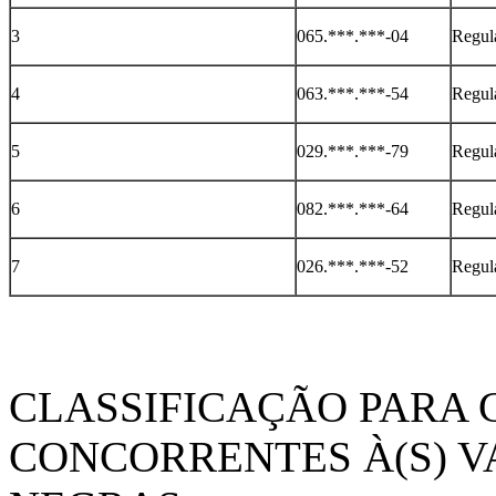
3
065.***.***-04
Regul
4
063.***.***-54
Regul
5
029.***.***-79
Regul
6
082.***.***-64
Regul
7
026.***.***-52
Regul
CLASSIFICAÇÃO PARA
CONCORRENTES À(S) V