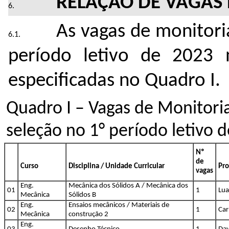
RELAÇÃO DE VAGAS 
As vagas de monitori
período letivo de 2023
especificadas no Quadro I.
Quadro I – Vagas de Monitoria
seleção no 1° período letivo
Nº
de
Curso
Disciplina / Unidade Curricular
Pro
vagas
Eng.
Mecânica dos Sólidos A / Mecânica dos
01
1
Lua
Mecânica
Sólidos B
Eng.
Ensaios mecânicos / Materiais de
02
1
Car
Mecânica
construção 2
Eng.