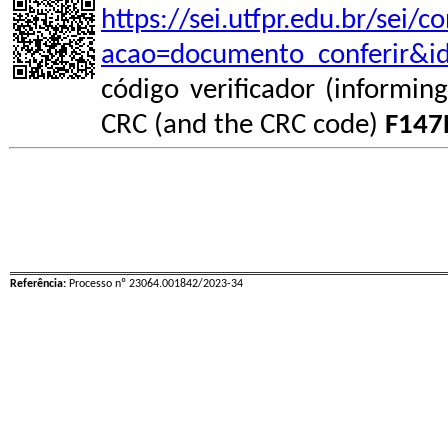
https://sei.utfpr.edu.br/sei/
acao=documento_conferir&i
código verificador (informin
CRC (and the CRC code)
F147
Referência:
Processo nº 23064.001842/2023-34