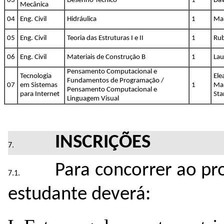
03
Desenho Técnico
1
Dav
Mecânica
04
Eng. Civil
Hidráulica
1
Ma
05
Eng. Civil
Teoria das Estruturas I e II
1
Rub
06
Eng. Civil
Materiais de Construção B
1
Lau
Pensamento Computacional e
Tecnologia
Ele
Fundamentos de Programação /
07
em Sistemas
1
Mar
Pensamento Computacional e
para Internet
Sta
Linguagem Visual
INSCRIÇÕES
Para concorrer ao pr
estudante deverá: