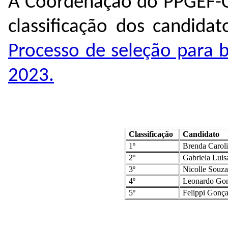
A Coordenação do PPGEF-C
classificação dos candidat
Processo de seleção para 
2023.
Classificação
Candidato
1º
Brenda Caroli
2º
Gabriela Luis
3º
Nicolle Souza
4º
Leonardo Gonç
5º
Felippi Gonça