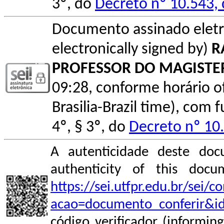
3º, do
Decreto nº 10.543,
Documento assinado elet
electronically signed by)
R
PROFESSOR DO MAGISTE
09:28, conforme horário ofic
Brasilia-Brazil time), com
4º, § 3º, do
Decreto nº 10
A autenticidade deste doc
authenticity of this do
https://sei.utfpr.edu.br/sei/
acao=documento_conferir&i
código verificador (informin