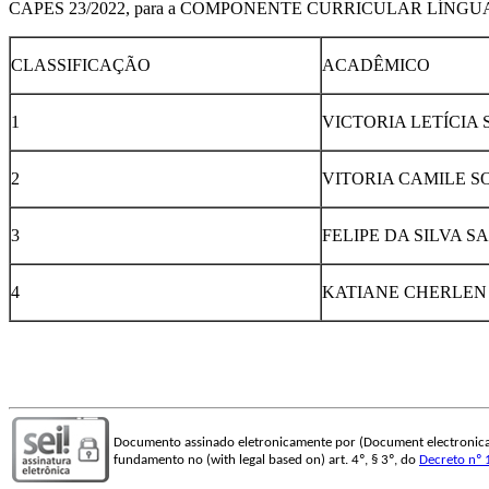
CAPES 23/2022, para a COMPONENTE CURRICULAR LÍNGUA I
CLASSIFICAÇÃO
ACADÊMICO
1
VICTORIA LETÍCIA
2
VITORIA CAMILE S
3
FELIPE DA SILVA S
4
KATIANE CHERLEN
Documento assinado eletronicamente por (Document electronica
fundamento no (with legal based on) art. 4º, § 3º, do
Decreto nº 