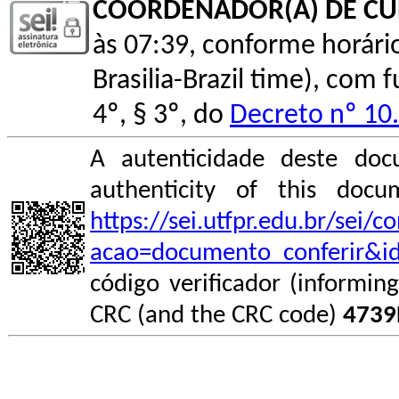
COORDENADOR(A) DE C
às 07:39, conforme horário o
Brasilia-Brazil time), com
4º, § 3º, do
Decreto nº 10
A autenticidade deste doc
authenticity of this do
https://sei.utfpr.edu.br/sei/
acao=documento_conferir&i
código verificador (informin
CRC (and the CRC code)
4739