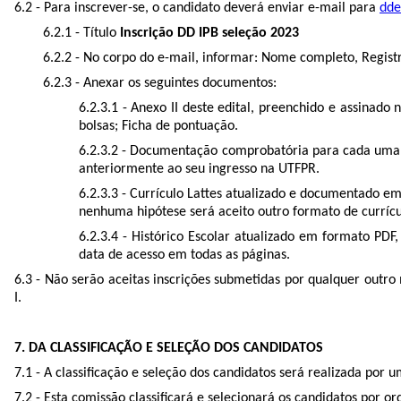
6.2 - Para inscrever-se, o candidato deverá enviar e-mail para
dde
6.2.1 - Título
Inscrição DD IPB seleção 2023
6.2.2 - No corpo do e-mail, informar: Nome completo, Regist
6.2.3 - Anexar os seguintes documentos:
6.2.3.1 - Anexo II deste edital, preenchido e assinado
bolsas; Ficha de pontuação.
6.2.3.2 - Documentação comprobatória para cada uma d
anteriormente ao seu ingresso na UTFPR.
6.2.3.3 - Currículo Lattes atualizado e documentado e
nenhuma hipótese será aceito outro formato de currícu
6.2.3.4 - Histórico Escolar atualizado em formato PDF,
data de acesso em todas as páginas.
6.3 - Não serão aceitas inscrições submetidas por qualquer outr
I.
7. DA CLASSIFICAÇÃO E SELEÇÃO DOS CANDIDATOS
7.1 - A classificação e seleção dos candidatos será realizada por
7.2 - Esta comissão classificará e selecionará os candidatos por o