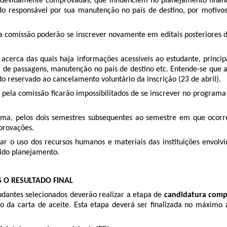
as, devidamente comprovadas, que influenciem no planejamento fina
 do responsável por sua manutenção no país de destino, por motiv
 pela comissão poderão se inscrever novamente em editais posterior
s, acerca das quais haja informações acessíveis ao estudante, princ
 de passagens, manutenção no país de destino etc. Entende-se que a
o reservado ao cancelamento voluntário da inscrição (23 de abril).
tas pela comissão ficarão impossibilitados de se inscrever no progr
ama, pelos dois semestres subsequentes ao semestre em que ocorr
mprovações.
ar o uso dos recursos humanos e materiais das instituições envolv
vido planejamento.
 O RESULTADO FINAL
tudantes selecionados deverão realizar a etapa de
candidatura comp
o da carta de aceite. Esta etapa deverá ser finalizada no máximo