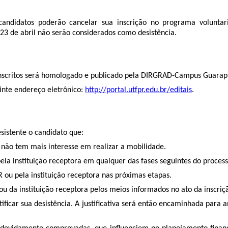
s candidatos poderão cancelar sua inscrição no programa volunta
 23 de abril não serão considerados como desistência.
tes inscritos será homologado e publicado pela DIRGRAD-Campus Guar
uinte endereço eletrônico:
http://portal.utfpr.edu.br/editais
.
esistente o candidato que:
 não tem mais interesse em realizar a mobilidade.
la instituição receptora em qualquer das fases seguintes do process
 ou pela instituição receptora nas próximas etapas.
u da instituição receptora pelos meios informados no ato da inscriçã
stificar sua desistência. A justificativa será então encaminhada p