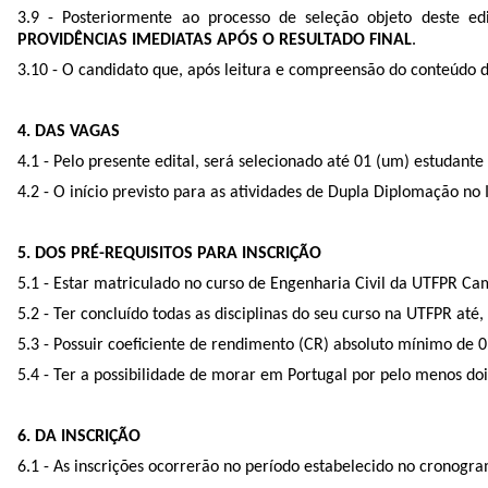
3.9 - Posteriormente ao processo de seleção objeto deste e
PROVIDÊNCIAS IMEDIATAS APÓS O RESULTADO FINAL
.
3.10 - O candidato que, após leitura e compreensão do conteúdo de
4. DAS VAGAS
4.1 - Pelo presente edital, será selecionado até 01 (um) estudan
4.2 - O início previsto para as atividades de Dupla Diplomação n
5. DOS PRÉ-REQUISITOS PARA INSCRIÇÃO
5.1 - Estar matriculado no curso de Engenharia Civil da UTFPR C
5.2 - Ter concluído todas as disciplinas do seu curso na UTFPR até,
5.3 - Possuir coeficiente de rendimento (CR) absoluto mínimo de 0,
5.4 - Ter a possibilidade de morar em Portugal por pelo menos doi
6. DA INSCRIÇÃO
6.1 - As inscrições ocorrerão no período estabelecido no cronogra