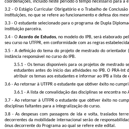
coordenações, incluído neste período o tempo necessário para a e
3.2 - O Estágio Curricular Obrigatório e o Trabalho de Conclusã
instituições, no que se refere ao funcionamento e defesa dos mes
3.3 - O estudante selecionado para o programa de Dupla Diplom
instituição parceira.
3.4 - O
Acordo de Estudos
, no modelo do IPB, será elaborado pe
seu curso na UTFPR, em conformidade com as regras estabelecid
3.5 - A definição do tema do projeto de mestrado do orientador
instância responsável no curso do IPB.
3.5.1 - Os temas disponíveis para os projetos de mestrado s
estudantes antes do início das atividades no IPB. O PRA-Int 
atribuir os temas aos estudantes e informar ao IPB a lista de
3.6 - Ao retornar à UTFPR o estudante que obtiver êxito no cumpr
3.6.1 - A lista de convalidação das disciplinas se encontra no A
3.7 - Ao retornar à UTFPR o estudante que obtiver êxito no cump
disciplinas faltantes para a integralização do curso.
3.8 - As despesas com passagens de ida e volta, traslados ter
decorrentes da mobilidade internacional serão de responsabilidad
ônus decorrente do Programa ao qual se refere este edital.