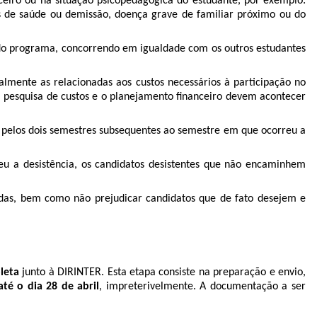
nceiro ou na situação psicopedagógica do estudante, por exemplo:
os de saúde ou demissão, doença grave de familiar próximo ou do
es do programa, concorrendo em igualdade com os outros estudantes
ipalmente as relacionadas aos custos necessários à participação no
 pesquisa de custos e o planejamento financeiro devem acontecer
ama pelos dois semestres subsequentes ao semestre em que ocorreu a
eu a desistência, os candidatos desistentes que não encaminhem
idas, bem como não prejudicar candidatos que de fato desejem e
leta
junto à DIRINTER. Esta etapa consiste na preparação e envio,
até o dia 28 de abril
, impreterivelmente. A documentação a ser