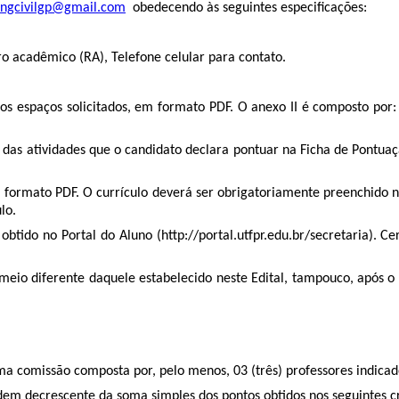
ngcivilgp@gmail.com
obedecendo às seguintes especificações:
ro acadêmico (RA), Telefone celular para contato.
 nos espaços solicitados, em formato PDF. O anexo II é composto por
as atividades que o candidato declara pontuar na Ficha de Pontuaç
m formato PDF. O currículo deverá ser obrigatoriamente preenchido n
lo.
 obtido no Portal do Aluno (http://portal.utfpr.edu.br/secretaria). C
o meio diferente daquele estabelecido neste Edital, tampouco, após 
 uma comissão composta por, pelo menos, 03 (três) professores indica
rdem decrescente da soma simples dos pontos obtidos nos seguintes cr