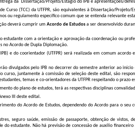
ntrega da Dissertação/Projeto/Estágio do IPB e apresentações/defes
o de Curso (TCC) da UTFPR, são equivalentes à Dissertação/Projeto
mos ou regulamento específico comum que se entenda relevante estab
ação deverá cumprir um
Acordo de Estudos
a ser desenvolvido duran
lo estudante com a orientação e aprovação da coordenação ou profess
as no Acordo de Dupla Diplomação.
 (IPB) e do coorientador (UTFPR) será realizada em comum acordo e
erão divulgados pelo IPB no decorrer do semestre anterior ao iníci
do curso, juntamente à comissão de seleção deste edital, são respon
 estudantes, temas e co-orientadores da UTFPR respeitando o prazo es
imento do plano de estudos, terá as respectivas disciplinas convali
nexo III deste edital.
rimento do Acordo de Estudos, dependendo do Acordo para o seu curs
restres, seguro saúde, emissão de passaporte, obtenção de vistos
e do estudante. Não há previsão de concessão de auxílio financeiro 