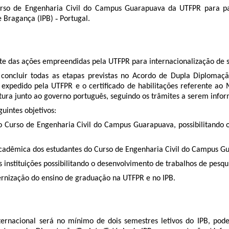
 Curso de Engenharia Civil do Campus Guarapuava da UTFPR para
 Bragança (IPB) ‐ Portugal.
rte das ações empreendidas pela UTFPR para internacionalização de 
 concluir todas as etapas previstas no Acordo de Dupla Diplomaç
expedido pela UTFPR e o certificado de habilitações referente a
iatura junto ao governo português, seguindo os trâmites a serem inf
uintes objetivos:
o Curso de Engenharia Civil do Campus Guarapuava, possibilitando o
acadêmica dos estudantes do Curso de Engenharia Civil do Campus G
 instituições possibilitando o desenvolvimento de trabalhos de pesqu
ernização do ensino de graduação na UTFPR e no IPB.
nternacional será no mínimo de dois semestres letivos do IPB, p