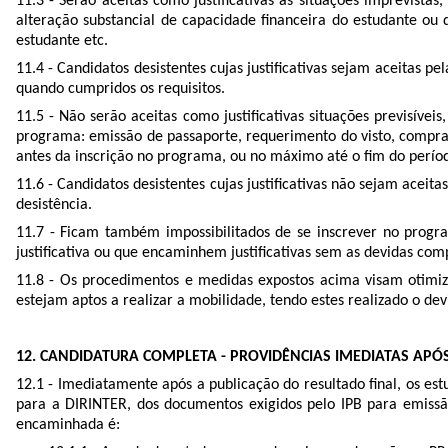
11.3 - Serão aceitas como justificativas as situações imprevist
alteração substancial de capacidade financeira do estudante ou
estudante etc.
11.4 - Candidatos desistentes cujas justificativas sejam aceitas
quando cumpridos os requisitos.
11.5 - Não serão aceitas como justificativas situações previsívei
programa: emissão de passaporte, requerimento do visto, compra
antes da inscrição no programa, ou no máximo até o fim do períod
11.6 - Candidatos desistentes cujas justificativas não sejam acei
desistência.
11.7 - Ficam também impossibilitados de se inscrever no progr
justificativa ou que encaminhem justificativas sem as devidas co
11.8 - Os procedimentos e medidas expostos acima visam otimiz
estejam aptos a realizar a mobilidade, tendo estes realizado o de
12. CANDIDATURA COMPLETA - PROVIDÊNCIAS IMEDIATAS APÓS
12.1 - Imediatamente após a publicação do resultado final, os es
para a DIRINTER, dos documentos exigidos pelo IPB para emissã
encaminhada é: