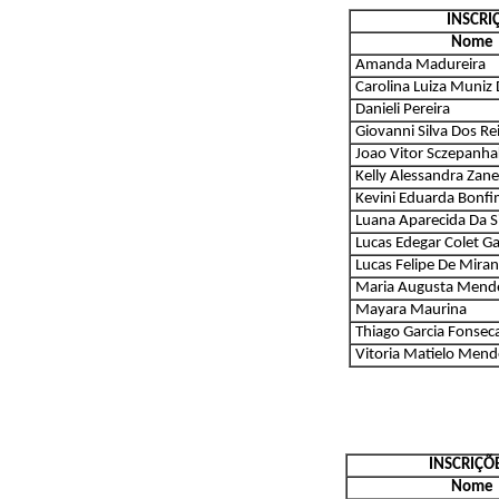
INSCR
Nome
Amanda Madureira
Carolina Luiza Muniz
Danieli Pereira
Giovanni Silva Dos Re
Joao Vitor Sczepanha
Kelly Alessandra Zane
Kevini Eduarda Bonf
Luana Aparecida Da S
Lucas Edegar Colet G
Lucas Felipe De Mira
Maria Augusta Mende
Mayara Maurina
Thiago Garcia Fonsec
Vitoria Matielo Men
INSCRIÇ
Nome