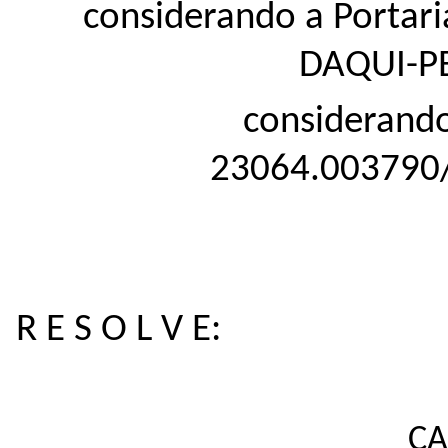
considerando a Portar
DAQUI-PB
considerando
23064.003790
R E S O L V E:
CA