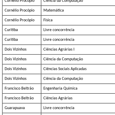
Cornélio Procópio
Ciência da Computação
Cornélio Procópio
Matemática
Cornélio Procópio
Física
Curitiba
Livre concorrência
Curitiba
Livre concorrência
Dois Vizinhos
Ciências Agrárias I
Dois Vizinhos
Ciência da Computação
Dois Vizinhos
Ciências Sociais Aplicadas
Dois Vizinhos
Ciência da Computação
Francisco Beltrão
Engenharia Química
Francisco Beltrão
Ciências Agrárias
Guarapuava
Livre concorrência