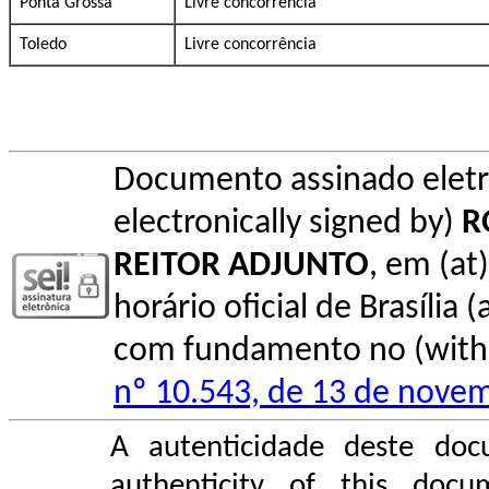
Ponta Grossa
Livre concorrência
Toledo
Livre concorrência
Documento assinado elet
electronically signed by)
R
REITOR ADJUNTO
, em (at
horário oficial de Brasília (
com fundamento no (with l
nº 10.543, de 13 de nove
A autenticidade deste doc
authenticity of this do