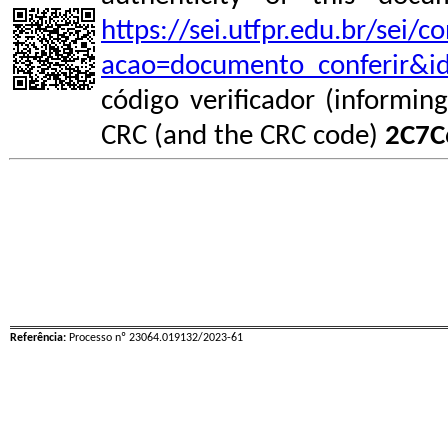
https://sei.utfpr.edu.br/sei/
acao=documento_conferir&i
código verificador (informin
CRC (and the CRC code)
2C7C
Referência:
Processo nº 23064.019132/2023-61