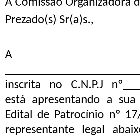
À Comissão Organizadora 
Prezado(s) Sr(a)s.,
A em
______________________
inscrita no C.N.P.J nº_
está apresentando a sua 
Edital de Patrocínio nº 1
representante legal abaix