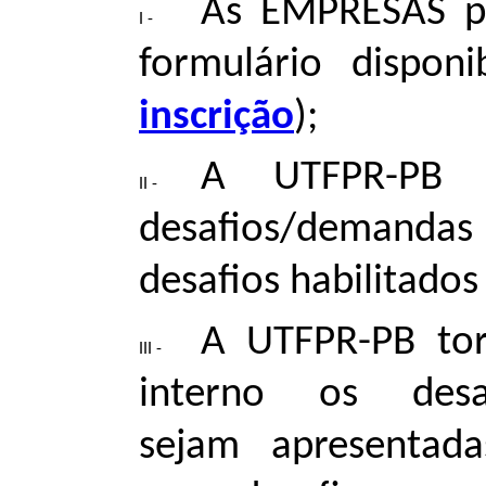
As EMPRESAS p
formulário dispon
inscrição
);
A UTFPR-PB r
desafios/demandas 
desafios habilitado
A UTFPR-PB tor
interno os desa
sejam apresentad