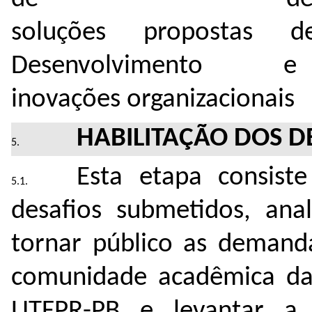
soluções
propostas
d
Desenvolvimento e I
inovações
organizacionais
HABILITAÇÃO DOS D
Esta etapa consis
desafios submetidos, ana
tornar público as demanda
comunidade acadêmica da
UTFPR-PB e levantar a i