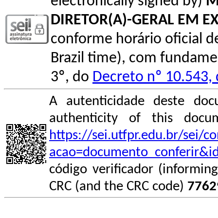
electronically signed by)
M
DIRETOR(A)-GERAL EM E
conforme horário oficial de 
Brazil time), com fundamen
3º, do
Decreto nº 10.543,
A autenticidade deste doc
authenticity of this do
https://sei.utfpr.edu.br/sei/
acao=documento_conferir&i
código verificador (informin
CRC (and the CRC code)
7762