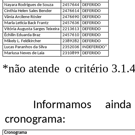
Nayara Rodrigues de Souza
2457644
DEFERIDO
Cinthia Helen Sales Bender
2476614
DEFERIDO
Vânia Arcilene Rösler
2476690
DEFERIDO
Marla Letícia Back Frantz
2457636
DEFERIDO
Vitória Augusta Sarges Teixeira
2213613
DEFERIDO
Échilin Eduarda Braz
2457610
DEFERIDO
Mikely L. Feldkircher
2389282
DEFERIDO
Lucas Paranhos da Silva
2352036
INDEFERIDO*
Mariusa Neves de Laia
2310899
DEFERIDO
*não atende o critério 3.1.4
Informamos aind
cronograma:
Cronograma