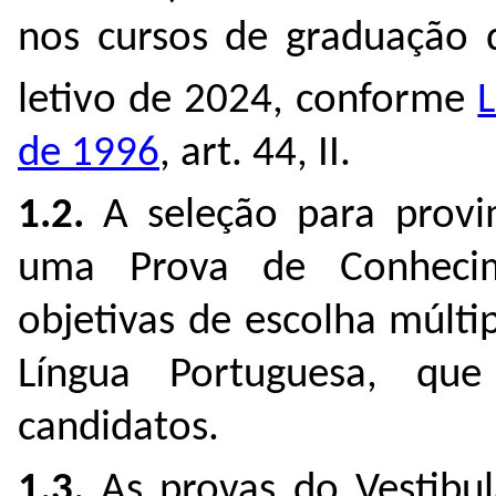
nos cursos de graduação 
letivo de 2024, conforme
L
de 1996
, art. 44, II.
1.2.
A seleção para provi
uma Prova de Conhecim
objetivas de escolha múlt
Língua Portuguesa, q
candidatos.
1.3.
As provas do Vestibu