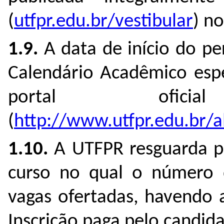
(
utfpr.edu.br/vestibular
) n
1.9.
A data de início do pe
Calendário Acadêmico espe
portal ofi
(
http://www.utfpr.edu.br/a
1.10.
A UTFPR resguarda par
curso no qual o número de
vagas ofertadas, havendo 
Inscrição paga pelo candida