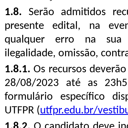
1.8.
Serão admitidos recu
presente edital, na even
qualquer erro na sua 
ilegalidade, omissão, cont
1.8.1.
Os recursos deverão 
28/08/2023 até as 23h
formulário específico dis
UTFPR (
utfpr.edu.br/vestib
1.8.2.
O candidato deve in