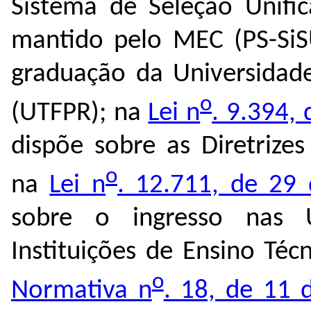
Sistema de Seleção Unifi
mantido pelo MEC (PS-SiSU
graduação da Universidade
o
(UTFPR); na
Lei n
. 9.394,
dispõe sobre as Diretrize
o
na
Lei n
. 12.711, de 29
sobre o ingresso nas U
Instituições de Ensino Té
o
Normativa n
. 18, de 11 