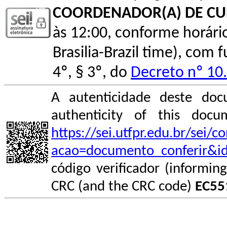
COORDENADOR(A) DE C
às 12:00, conforme horário o
Brasilia-Brazil time), com
4º, § 3º, do
Decreto nº 10
A autenticidade deste doc
authenticity of this do
https://sei.utfpr.edu.br/sei/
acao=documento_conferir&i
código verificador (informin
CRC (and the CRC code)
EC55