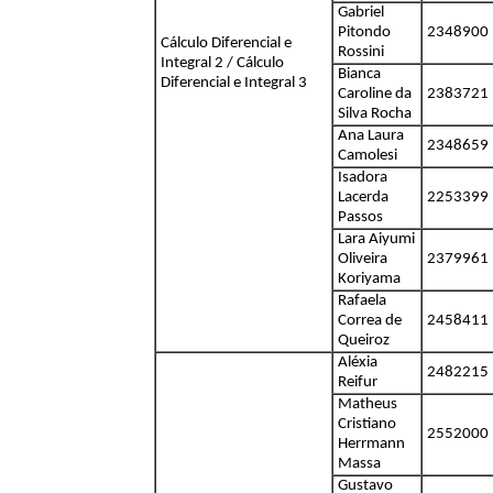
Gabriel
Pitondo
2348900
Cálculo Diferencial e
Rossini
Integral 2 / Cálculo
Bianca
Diferencial e Integral 3
Caroline da
2383721
Silva Rocha
Ana Laura
2348659
Camolesi
Isadora
Lacerda
2253399
Passos
Lara Aiyumi
Oliveira
2379961
Koriyama
Rafaela
Correa de
2458411
Queiroz
Aléxia
2482215
Reifur
Matheus
Cristiano
2552000
Herrmann
Massa
Gustavo