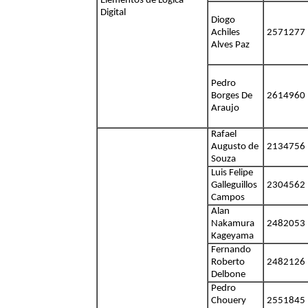
Elementos de Lógica
Digital
Diogo
Achiles
2571277
Alves Paz
Pedro
Borges De
2614960
Araujo
Rafael
Augusto de
2134756
Souza
Luis Felipe
Galleguillos
2304562
Campos
Alan
Nakamura
2482053
Kageyama
Fernando
Roberto
2482126
Delbone
Pedro
Chouery
2551845