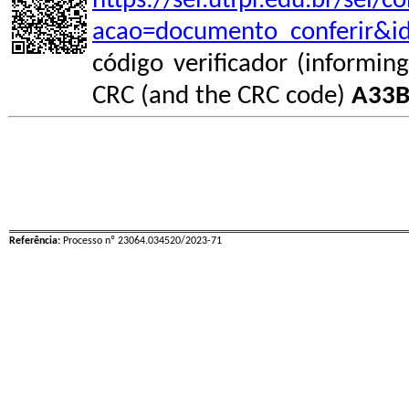
https://sei.utfpr.edu.br/sei/
acao=documento_conferir&i
código verificador (informin
CRC (and the CRC code)
A33B
Referência:
Processo nº 23064.034520/2023-71