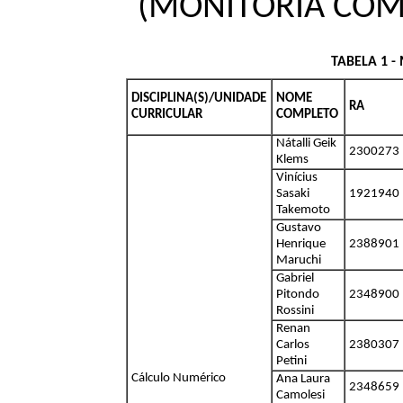
(MONITORIA COM
TABELA 1 
DISCIPLINA(S)/UNIDADE
NOME
RA
CURRICULAR
COMPLETO
Nátalli Geik
2300273
Klems
Vinícius
Sasaki
1921940
Takemoto
Gustavo
Henrique
2388901
Maruchi
Gabriel
Pitondo
2348900
Rossini
Renan
Carlos
2380307
Petini
Cálculo Numérico
Ana Laura
2348659
Camolesi