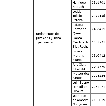
Henrique
2388901
Maruchi
Letícia
Toledo
2399156
Pereira
Rafaela
Correa de
2458411
Queiroz
Fundamentos de
Química e Química
Bianca
Experimental
Caroline da
2383721
Silva Rocha
Larissa
Martins
2380412
Soares
Ana Clara
2045990
da Costa
Mateus dos
2253224
Santos
Luigi Bueno
Donadi de
2254271
Oliveira
Ygor José
de Amorim
2135019
Gonçalves