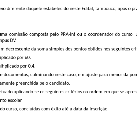
eio diferente daquele estabelecido neste Edital, tampouco, após o p
or uma comissão composta pelo PRA-Int ou o coordenador do curso, 
mpus DV.
dem decrescente da soma simples dos pontos obtidos nos seguintes crit
iplicado por 60.
tiplicado por 0,4.
o de documentos, culminando neste caso, em ajuste para menor da po
amente preenchida pelo candidato.
tuado aplicando-se os seguintes critérios na ordem em que se apres
nto escolar.
do curso, concluídas com êxito até a data da inscrição.