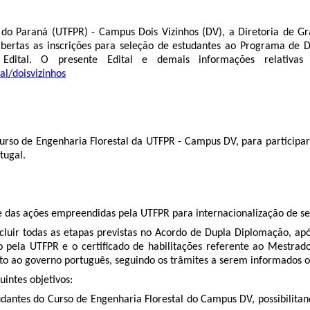
 do Paraná (UTFPR) - Campus Dois Vizinhos (DV), a Diretoria de Gr
 abertas as inscrições para seleção de estudantes ao Programa de 
ital. O presente Edital e demais informações relativas e
al/doisvizinhos
o Curso de Engenharia Florestal da UTFPR - Campus DV, para partic
tugal.
e das ações empreendidas pela UTFPR para internacionalização de se
cluir todas as etapas previstas no Acordo de Dupla Diplomação, ap
o pela UTFPR e o certificado de habilitações referente ao Mestra
unto ao governo português, seguindo os trâmites a serem informados
intes objetivos:
dantes do Curso de Engenharia Florestal do Campus DV, possibilitan