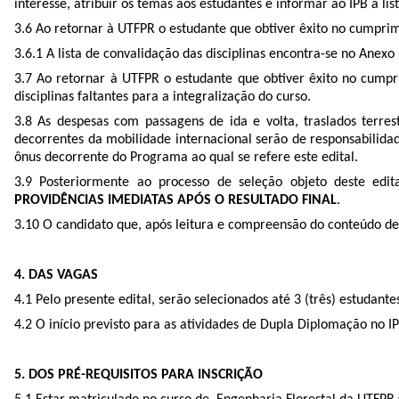
interesse, atribuir os temas aos estudantes e informar ao IPB a l
3.6 Ao retornar à UTFPR o estudante que obtiver êxito no cumprim
3.6.1 A lista de convalidação das disciplinas encontra-se no Anexo I
3.7 Ao retornar à UTFPR o estudante que obtiver êxito no cumpr
disciplinas faltantes para a integralização do curso.
3.8 As despesas com passagens de ida e volta, traslados terr
decorrentes da mobilidade internacional serão de responsabilidad
ônus decorrente do Programa ao qual se refere este edital.
3.9 Posteriormente ao processo de seleção objeto deste edi
PROVIDÊNCIAS IMEDIATAS APÓS O RESULTADO FINAL
.
3.10 O candidato que, após leitura e compreensão do conteúdo dest
4. DAS VAGAS
4.1 Pelo presente edital, serão selecionados até 3 (três) estuda
4.2 O início previsto para as atividades de Dupla Diplomação no I
5. DOS PRÉ-REQUISITOS PARA INSCRIÇÃO