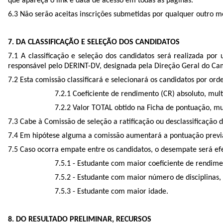
que apareça o link e data de acesso em todas as páginas.
6.3 Não serão aceitas inscrições submetidas por qualquer outro m
7. DA CLASSIFICAÇÃO E SELEÇÃO DOS CANDIDATOS
7.1 A classificação e seleção dos candidatos será realizada p
responsável pelo DERINT-DV, designada pela Direção Geral do Ca
7.2 Esta comissão classificará e selecionará os candidatos por or
7.2.1 Coeficiente de rendimento (CR) absoluto, mult
7.2.2 Valor TOTAL obtido na Ficha de pontuação, mul
7.3 Cabe à Comissão de seleção a ratificação ou desclassificaçã
7.4 Em hipótese alguma a comissão aumentará a pontuação previ
7.5 Caso ocorra empate entre os candidatos, o desempate será efe
7.5.1 - Estudante com maior coeficiente de rendime
7.5.2 - Estudante com maior número de disciplinas, 
7.5.3 - Estudante com maior idade.
8. DO RESULTADO PRELIMINAR, RECURSOS