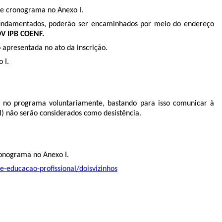
me cronograma no Anexo I.
e fundamentados, poderão ser encaminhados por meio do endereço
DV IPB COENF
.
 apresentada no ato da inscrição.
 I.
ão no programa voluntariamente, bastando para isso comunicar à
I) não serão considerados como desistência.
ronograma no Anexo I.
-e-educacao-profissional/doisvizinhos