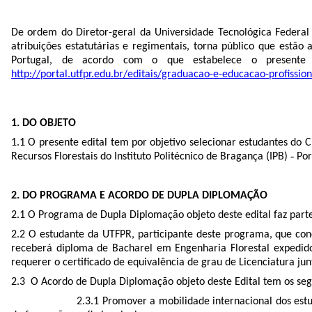
De ordem do Diretor-geral da Universidade Tecnológica Federal
atribuições estatutárias e regimentais, torna público que estão
Portugal, de acordo com o que estabelece o presente Ed
http://portal.utfpr.edu.br/editais/graduacao-e-educacao-profission
1. DO OBJETO
1.1 O presente edital tem por objetivo selecionar estudantes d
Recursos Florestais do Instituto Politécnico de Bragança (IPB) ‐ Por
2. DO PROGRAMA E ACORDO DE DUPLA DIPLOMAÇÃO
2.1 O Programa de Dupla Diplomação objeto deste edital faz part
2.2 O estudante da UTFPR, participante deste programa, que con
receberá diploma de Bacharel em Engenharia Florestal expedid
requerer o certificado de equivalência de grau de Licenciatura j
2.3 O Acordo de Dupla Diplomação objeto deste Edital tem os segu
2.3.1 Promover a mobilidade internacional dos estu