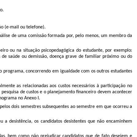
o.
o (e-mail ou telefone).
ra análise de uma comissão formada por, pelo menos, um membro da
ceiro ou na situação psicopedagógica do estudante, por exemplo:
os de saúde ou demissão, doença grave de familiar próximo ou do
s do programa, concorrendo em igualdade com os outros estudantes
palmente as relacionadas aos custos necessários à participação no
 pesquisa de custos e o planejamento financeiro devem acontecer
onograma no Anexo I.
ma pelos dois semestres subsequentes ao semestre em que ocorreu a
u a desistência, os candidatos desistentes que não encaminhem
idas, bem como não prejudicar candidatos que de fato desejem e