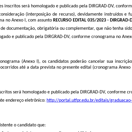
antes inscritos será homologado e publicado pela DIRGRAD-DV, confor
reconsideração (interposição de recurso), devidamente instruídos 
ma no Anexo I, com assunto
RECURSO EDITAL 035/2023 - DIRGRAD-
o de documentação, obrigatória ou complementar, que não tenha sido
ologado e publicado pela DIRGRAD-DV, conforme cronograma no Anexo
 cronograma (Anexo I), os candidatos poderão cancelar sua inscriç
ocorridos até a data prevista no presente edital (cronograma Anexo 
 inscritos será homologado e publicado pela DIRGRAD-DV, conforme c
nte endereço eletrônico:
http://portal.utfpr.edu.br/editais/graduacao
sistente o candidato que: