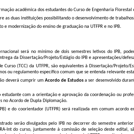
formação acadêmica dos estudantes do Curso de Engenharia Florestal
re as duas instituições possibilitando o desenvolvimento de trabalhos
nto e modernização do ensino de graduação na UTFPR e no IPB.
ternacional será no mínimo de dois semestres letivos do IPB, po
ntrega da Dissertação/Projeto/Estágio do IPB e apresentações/defesa
 de Curso (TCC) da UTFPR, são equivalentes à Dissertação/Projeto/
smos ou regulamento específico comum que se entenda relevante estab
ção deverá cumprir um
Acordo de Estudos
a ser desenvolvido duran
o estudante com a orientação e aprovação da coordenação ou profess
as no Acordo de Dupla Diplomação.
(IPB) e do coorientador (UTFPR) será realizada em comum acordo en
strado serão divulgados pelo IPB no decorrer do semestre anterior
PRA-Int do curso, juntamente à comissão de seleção deste edital, s