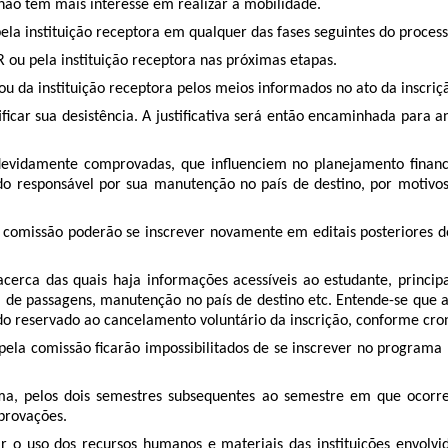
ão tem mais interesse em realizar a mobilidade.
la instituição receptora em qualquer das fases seguintes do process
 ou pela instituição receptora nas próximas etapas.
u da instituição receptora pelos meios informados no ato da inscriçã
tificar sua desistência. A justificativa será então encaminhada pa
s, devidamente comprovadas, que influenciem no planejamento finan
 do responsável por sua manutenção no país de destino, por motiv
pela comissão poderão se inscrever novamente em editais posteriore
, acerca das quais haja informações acessíveis ao estudante, princi
 de passagens, manutenção no país de destino etc. Entende-se que a
do reservado ao cancelamento voluntário da inscrição, conforme cr
as pela comissão ficarão impossibilitados de se inscrever no progra
ma, pelos dois semestres subsequentes ao semestre em que ocorre
mprovações.
 o uso dos recursos humanos e materiais das instituições envolv