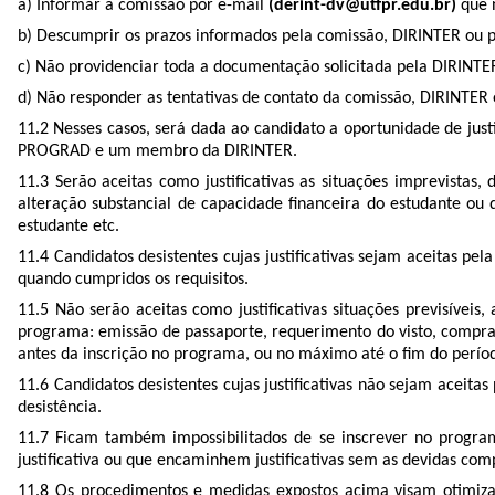
a) Informar a comissão por e-mail
(derint-dv@utfpr.edu.br)
que n
b) Descumprir os prazos informados pela comissão, DIRINTER ou pe
c) Não providenciar toda a documentação solicitada pela DIRINTER
d) Não responder as tentativas de contato da comissão, DIRINTER o
11.2 Nesses casos, será dada ao candidato a oportunidade de jus
PROGRAD e um membro da DIRINTER.
11.3 Serão aceitas como justificativas as situações imprevista
alteração substancial de capacidade financeira do estudante ou
estudante etc.
11.4 Candidatos desistentes cujas justificativas sejam aceitas 
quando cumpridos os requisitos.
11.5 Não serão aceitas como justificativas situações previsíveis
programa: emissão de passaporte, requerimento do visto, compra
antes da inscrição no programa, ou no máximo até o fim do perío
11.6 Candidatos desistentes cujas justificativas não sejam aceit
desistência.
11.7 Ficam também impossibilitados de se inscrever no progra
justificativa ou que encaminhem justificativas sem as devidas co
11.8 Os procedimentos e medidas expostos acima visam otimizar