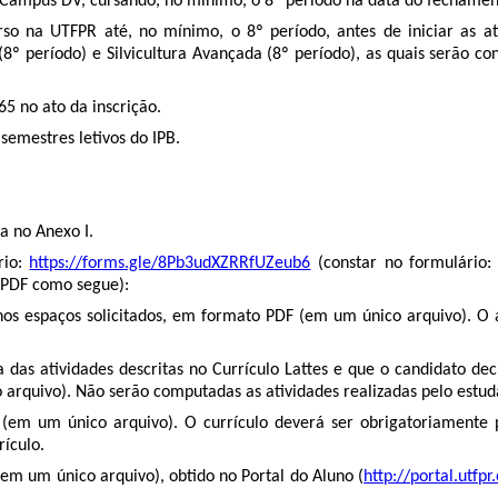
 Campus DV, cursando, no mínimo, o 8º período na data do fechament
urso na UTFPR até, no mínimo, o 8º período, antes de iniciar as a
(8º período) e Silvicultura Avançada (8º período), as quais serão
65 no ato da inscrição.
semestres letivos do IPB.
a no Anexo I.
rio:
https://forms.gle/8Pb3udXZRRfUZeub6
(constar no formulário:
s PDF como segue):
 nos espaços solicitados, em formato PDF (em um único arquivo). O 
s atividades descritas no Currículo Lattes e que o candidato decl
arquivo). Não serão computadas as atividades realizadas pelo estud
 (em um único arquivo). O currículo deverá ser obrigatoriamente 
ículo.
(em um único arquivo), obtido no Portal do Aluno (
http://portal.utfpr