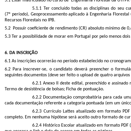
5.1 Estar matriculado no curso de Engenharia Florestal da UTFPR
5.1.1 Ter concluído todas as disciplinas do seu c
(7º período), Geoprocessamento aplicado à Engenharia Florestal 
Recursos Florestais no IPB.
5.2 Possuir coeficiente de rendimento (CR) absoluto mínimo de 0,
5.3 Ter a possibilidade de morar em Portugal por pelo menos dois 
6. DA INSCRIÇÃO
6.1 As inscrições ocorrerão no período estabelecido no cronogram
6.2 Para inscrever-se, o candidato deverá preencher o formulá
seguintes documentos (deve ser feito o upload de quatro arquivo
6.2.1 Anexo II deste edital, preenchido e assinado
Termo de desistência de bolsas; Ficha de pontuação.
6.2.2 Documentação comprobatória para cada uma da
cada documentação referente a categoria pontuada (em um único 
6.2.3 Currículo Lattes atualizado em formato PDF
completo. Em nenhuma hipótese será aceito outro formato de curr
6.2.4 Histórico Escolar atualizado em formato PDF 