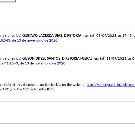
lly signed by)
GUSTAVO LACERDA DIAS
,
DIRETOR(A)
, em (at) 06/09/2023, às 17:49, co
10.543, de 13 de novembro de 2020
.
lly signed by)
GILSON DITZEL SANTOS
,
DIRETOR(A)-GERAL
, em (at) 11/09/2023, às 09
o nº 10.543, de 13 de novembro de 2020
.
henticity of this document can be checked on the website)
https://sei.utfpr.edu.br/sei/c
go CRC (and the CRC code)
78DF1DC3
.