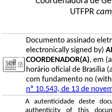
Coordenadora de Ge
UTFPR
cam
Documento assinado elet
electronically signed by)
A
COORDENADOR(A)
, em (
horário oficial de Brasília (
com fundamento no (with l
nº 10.543, de 13 de nove
A autenticidade deste doc
authenticity of this do