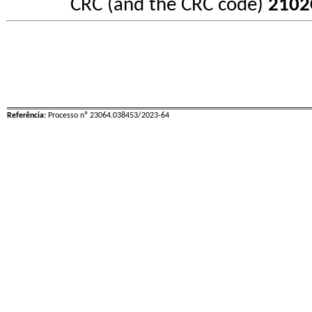
CRC (and the CRC code)
2102
Referência:
Processo nº 23064.038453/2023-64