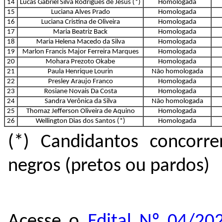
14
Lucas Gabriel Silva Rodrigues de Jesus (*)
Homologada
15
Luciana Alves Prado
Homologada
16
Luciana Cristina de Oliveira
Homologada
17
Maria Beatriz Back
Homologada
18
Maria Helena Macedo da Silva
Homologada
19
Marlon Francis Major Ferreira Marques
Homologada
20
Mohara Prezoto Okabe
Homologada
21
Paula Henrique Lourin
Não homologada
22
Presley Araujo Franco
Homologada
23
Rosiane Novais Da Costa
Homologada
24
Sandra Verônica da Silva
Não homologada
25
Thomaz Jefferson Oliveira de Aquino
Homologada
26
Wellington Dias dos Santos (*)
Homologada
(*) Candidantos concorre
negros (pretos ou pardos)
Acesse o
Edital Nº 04/2