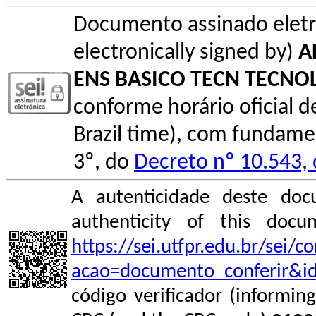
Documento assinado elet
electronically signed by)
A
ENS BASICO TECN TECNO
conforme horário oficial de 
Brazil time), com fundamen
3º, do
Decreto nº 10.543,
A autenticidade deste doc
authenticity of this do
https://sei.utfpr.edu.br/sei/
acao=documento_conferir&i
código verificador (informin