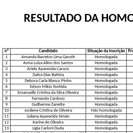
RESULTADO DA HOMO
nº
Candidato
Situação da inscrição
Pr
1
Amanda Barretos Lima Garuth
Homologada
2
Anna Luiza Alino dos Santos
Homologada
3
Ariely Aparecida Caruzo
Homologada
4
Dalva Dias Batista
Homologada
5
Debora Carla Blanco Pinho
Homologada
6
Edson Mikio Yoshida
Homologada
7
Emanuelly Cristina da Silva Oliveira
Homologada
8
Fernando Cardoso
Homologada
9
Guilherme Zanette
Homologada
10
Jocilene Cristina de Oliveira
Não homologada
11
Juliana Aparecida Simão
Homologada
12
Karine de Oliveira
Homologada
13
Lígia Carloni Duda
Homologada