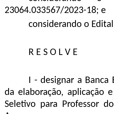
23064.033567/2023-18; e
considerando o Edital
R E S O L V E
I - designar a Banca
da elaboração, aplicação 
Seletivo para Professor d