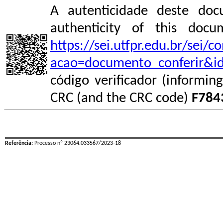
A autenticidade deste doc
authenticity of this do
https://sei.utfpr.edu.br/sei/
acao=documento_conferir&i
código verificador (informin
CRC (and the CRC code)
F784
Referência:
Processo nº 23064.033567/2023-18