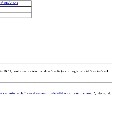
 Nº 30/2023
s 10:31, conforme horário oficial de Brasília (according to official Brasilia-Brazil
ontrolador_externo.php?acao=documento_conferir&id_orgao_acesso_externo=0
, informando