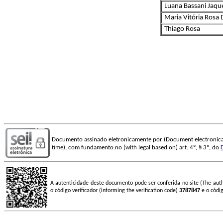
Luana Bassani Jaqu
Maria Vitória Rosa
Thiago Rosa
Documento assinado eletronicamente por (Document electronica
time), com fundamento no (with legal based on) art. 4º, § 3º, do
A autenticidade deste documento pode ser conferida no site (The aut
o código verificador (informing the verification code)
3787847
e o códi