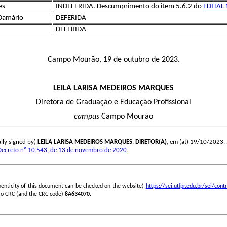
es
INDEFERIDA. Descumprimento do item 5.6.2 do
EDITAL
 Damário
DEFERIDA
DEFERIDA
Campo Mourão, 19 de outubro de 2023.
LEILA LARISA MEDEIROS MARQUES
Diretora de Graduação e Educação Profissional
campus
Campo Mourão
lly signed by)
LEILA LARISA MEDEIROS MARQUES
,
DIRETOR(A)
, em (at) 19/10/2023, à
Decreto nº 10.543, de 13 de novembro de 2020
.
henticity of this document can be checked on the website)
https://sei.utfpr.edu.br/sei/c
go CRC (and the CRC code)
8A634070
.