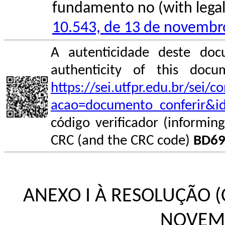
fundamento no (with legal 
10.543, de 13 de novembr
A autenticidade deste doc
authenticity of this do
https://sei.utfpr.edu.br/sei/
acao=documento_conferir&i
código verificador (informin
CRC (and the CRC code)
BD69
ANEXO I À RESOLUÇÃO (C
NOVEMB