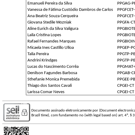
Emanueli Pereira da Silva
PPGAG-P
Vanessa de Fátima Custódio Dambros de Carlos
PPGFCET-
Ana Beatriz Souza Cerqueira
PPGFCET-
Giovana Stedile Wozniak
PPGFA-C
Aline Eurich da Silva Valigura
PPGBIOT
Laila Cristina Lopes
PPGBIOT
Rafael Fernandes Marques
PPGBIOI
Micaela Ines Castillo Ulloa
PPGEP-P
Talia Pereira
PPGTP-P
Andrini Krindges
PPGTP-P
Lucas do Nascimento Corrêa
PPGMAT-
Denilson Fagundes Barbosa
PPGAB-C
Sthefanie Monica Premebida
PPGEE-P
Thiago dos Santos Cavali
CPGEI-CT
Larissa Comar Neves
CPGEI-CT
Documento assinado eletronicamente por (Document electronica
Brazil time), com fundamento no (with legal based on) art. 4º, § 