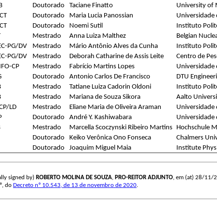
B
Doutorado
Taciane Finatto
University of
CT
Doutorado
Maria Lucia Panossian
Universidade
CT
Doutorado
Noemi Sutil
Instituto Poli
T
Mestrado
Anna Luiza Malthez
Belgian Nucle
EC-PG/DV
Mestrado
Mário Antônio Alves da Cunha
Instituto Poli
EC-PG/DV
Mestrado
Deborah Catharine de Assis Leite
Centro de Pes
NFO-CP
Mestrado
Fabrício Martins Lopes
Universidade
G
Doutorado
Antonio Carlos De Francisco
DTU Engineer
B
Mestrado
Tatiane Luiza Cadorin Oldoni
Instituto Poli
B
Mestrado
Mariana de Souza Sikora
Aalto Universi
CP/LD
Mestrado
Eliane Maria de Oliveira Araman
Universidade 
P
Doutorado
André Y. Kashiwabara
Universidade
B
Mestrado
Marcella Scoczynski Ribeiro Martins
Hochschule M
Doutorado
Keiko Verônica Ono Fonseca
Chalmers Univ
Doutorado
Joaquim Miguel Maia
Institute Phys
lly signed by)
ROBERTO MOLINA DE SOUZA
,
PRO-REITOR ADJUNTO
, em (at) 28/11/2
3º, do
Decreto nº 10.543, de 13 de novembro de 2020
.