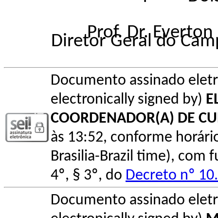
Prof. Dr. Everton
Diretor Geral do Cam
Documento assinado elet
electronically signed by)
E
COORDENADOR(A) DE C
às 13:52, conforme horário o
Brasilia-Brazil time), com
4º, § 3º, do
Decreto nº 10
Documento assinado elet