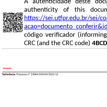
A autenticidade deste doc
authenticity of this do
https://sei.utfpr.edu.br/sei/
acao=documento_conferir&i
código verificador (informin
CRC (and the CRC code)
4BCD
__
Referência:
Processo nº 23064.035414/2023-13