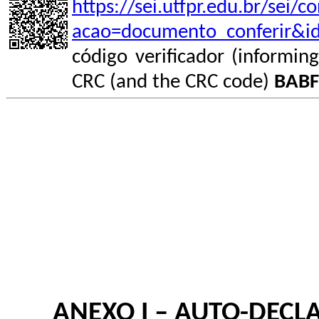
https://sei.utfpr.edu.br/sei/
acao=documento_conferir&i
código verificador (informin
CRC (and the CRC code)
BABF
ANEXO I – AUTO-DECL