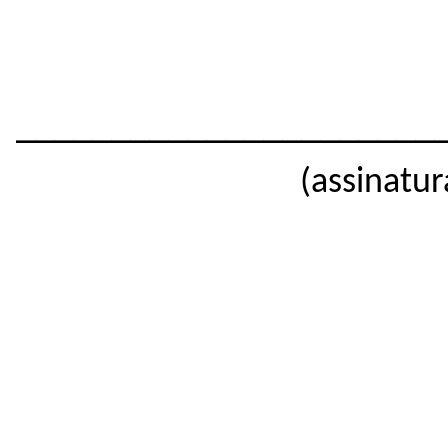
______________________
(assinatur