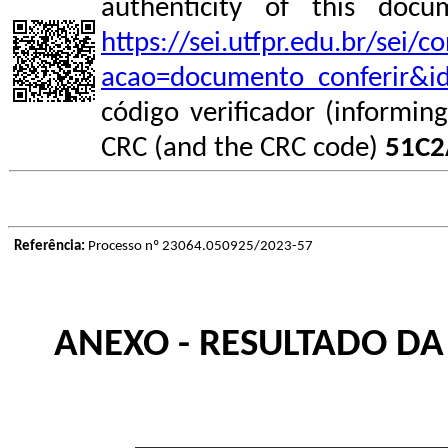
authenticity of this do
https://sei.utfpr.edu.br/sei/
acao=documento_conferir&i
código verificador (informin
CRC (and the CRC code)
51C2
Referência:
Processo nº 23064.050925/2023-57
ANEXO - RESULTADO DA