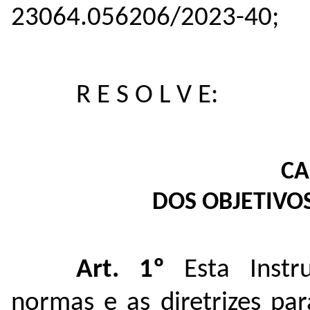
23064.056206/2023-40;
R E S O L V E:
CA
DOS OBJETIVOS
Art. 1º
Esta Instr
normas e as diretrizes pa