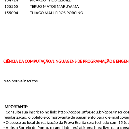
154924
RICARDO THEIS GERALDI
155265
TERUO MATOS MARUYAMA
155004
THIAGO MALHEIROS PORCINO
CIÊNCIA DA COMPUTAÇÃO/LINGUAGENS DE PROGRAMAÇÃO E ENGENHA
Não houve inscritos
IMPORTANTE:
- Consulte sua inscrição no link: http://copps.utfpr.edu.br/cpps/inscr
regularização, o boleto e comprovante de pagamento para o e-mail coge
- O acesso ao local de realização da Prova Escrita
será fechado com 15 (qu
- Após o Sorteio do Ponto, o candidato terá até uma hora livre para consu