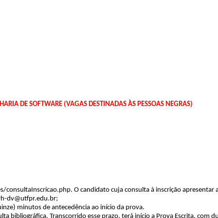
RIA DE SOFTWARE (VAGAS DESTINADAS ÀS PESSOAS NEGRAS)
icoes/consultaInscricao.php. O candidato cuja consulta à inscrição aprese
rh-dv@utfpr.edu.br;
inze) minutos de antecedência ao início da prova.
lta bibliográfica. Transcorrido esse prazo, terá início a Prova Escrita, com