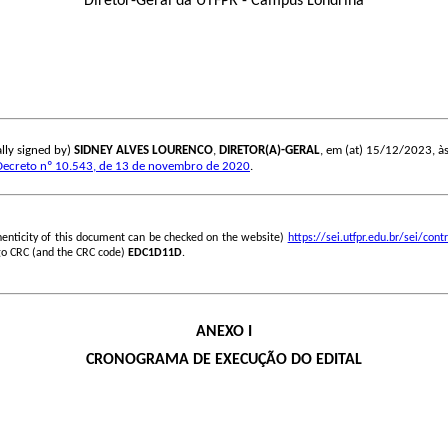
Diretor-Geral da UTFPR - Campus Londrina
lly signed by)
SIDNEY ALVES LOURENCO
,
DIRETOR(A)-GERAL
, em (at) 15/12/2023, às 
Decreto nº 10.543, de 13 de novembro de 2020
.
henticity of this document can be checked on the website)
https://sei.utfpr.edu.br/sei/c
go CRC (and the CRC code)
EDC1D11D
.
ANEXO I
CRONOGRAMA DE EXECUÇÃO DO EDITAL