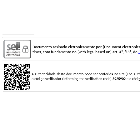
Documento assinado eletronicamente por (Document electronica
time), com fundamento no (with legal based on) art. 4º, § 3º, do
A autenticidade deste documento pode ser conferida no site (The aut
o código verificador (informing the verification code)
3925902
e o códi