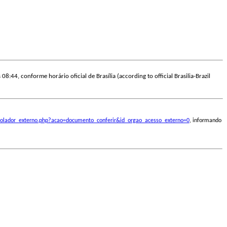
08:44, conforme horário oficial de Brasília (according to official Brasilia-Brazil
ontrolador_externo.php?acao=documento_conferir&id_orgao_acesso_externo=0
, informando