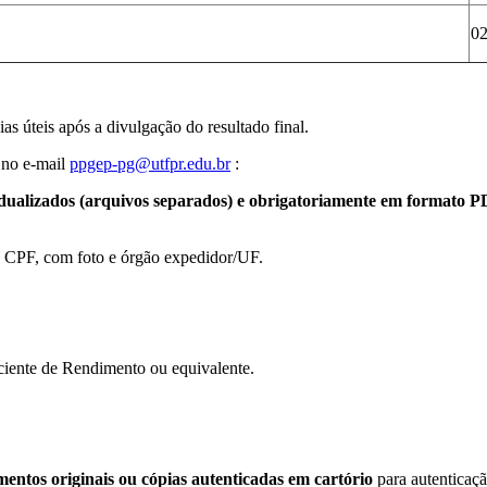
0
as úteis após a divulgação do resultado final.
 no e-mail
ppgep-pg@utfpr.edu.br
:
alizados (arquivos separados) e obrigatoriamente em formato PDF/
 e CPF, com foto e órgão expedidor/UF.
ciente de Rendimento ou equivalente.
entos originais
ou cópias autenticadas em cartório
para autenticaç