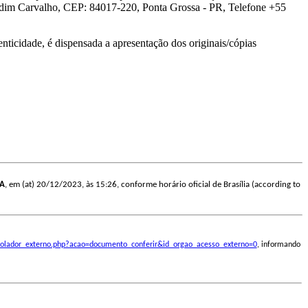
rdim Carvalho, CEP: 84017-220, Ponta Grossa - PR, Telefone +55
nticidade, é dispensada a apresentação dos originais/cópias
A
, em (at) 20/12/2023, às 15:26, conforme horário oficial de Brasília (according to
ontrolador_externo.php?acao=documento_conferir&id_orgao_acesso_externo=0
, informando