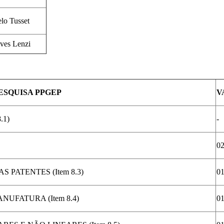
lo Tusset
ves Lenzi
ESQUISA PPGEP
V
.1)
-
0
PATENTES (Item 8.3)
0
FATURA (Item 8.4)
0