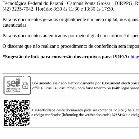
Tecnológica Federal do Paraná - Campus Ponta Grossa - DIRPPG, Rua
(42) 3235-7042. Horário: 8:30 às 11:30 e 13:30 às 17:30.
Para os documentos gerados originalmente em meio digital, nos quais é
autenticadas.
Para os documentos autenticados por meio digital em cartório é dispen
O discente que não realizar o procedimento de conferência será imposs
*Sugestão de link para conversão dos arquivos para PDF/A:
http
Documento assinado eletronicamente por (Document electronica
official Brasilia-Brazil time), com fundamento no (with legal based
A autenticidade deste documento pode ser conferida no site (The aut
o código verificador (informing the verification code)
3937313
e o códi