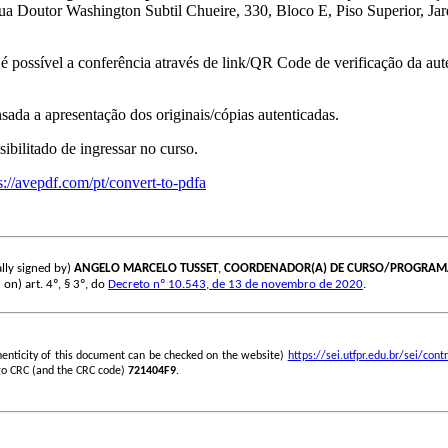
 Doutor Washington Subtil Chueire, 330, Bloco E, Piso Superior, Ja
 possível a conferência através de link/QR Code de verificação da aute
sada a apresentação dos originais/cópias autenticadas.
ibilitado de ingressar no curso.
s://avepdf.com/pt/convert-to-pdfa
lly signed by)
ANGELO MARCELO TUSSET
,
COORDENADOR(A) DE CURSO/PROGRAM
 on) art. 4º, § 3º, do
Decreto nº 10.543, de 13 de novembro de 2020
.
henticity of this document can be checked on the website)
https://sei.utfpr.edu.br/sei/c
go CRC (and the CRC code)
721404F9
.