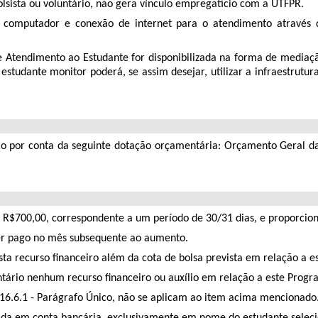
olsista ou voluntário, não gera vínculo empregatício com a UTFPR.
r, computador e conexão de internet para o atendimento através 
 Atendimento ao Estudante for disponibilizada na forma de mediaçã
tudante monitor poderá, se assim desejar, utilizar a infraestrutu
rão por conta da seguinte dotação orçamentária: Orçamento Geral 
 R$700,00, correspondente a um período de 30/31 dias, e proporciona
 ser pago no mês subsequente ao aumento.
ista recurso financeiro além da cota de bolsa prevista em relação a 
ntário nenhum recurso financeiro ou auxílio em relação a este Prog
 16.6.1 - Parágrafo Único, não se aplicam ao item acima mencionado
itada em conta bancária, exclusivamente em nome do estudante selec