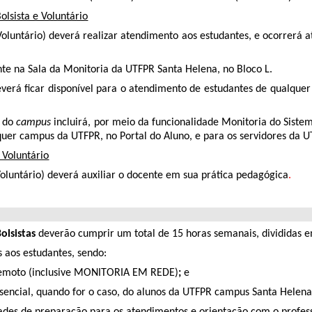
lsista e Voluntário
oluntário) deverá realizar atendimento aos estudantes, e ocorrerá a
te na Sala da Monitoria da UTFPR Santa Helena, no Bloco L.
deverá ficar disponível para o atendimento de estudantes de qual
a do
campus
incluirá, por meio da funcionalidade Monitoria do Sist
quer campus da UTFPR, no Portal do Aluno, e para os servidores da U
 Voluntário
oluntário) deverá auxiliar o docente em sua prática pedagógica
.
olsistas
deverão cumprir um total de 15 horas semanais, divididas 
 aos estudantes, sendo:
o remoto (inclusive MONITORIA EM REDE)
;
e
esencial, quando for o caso, do alunos da UTFPR campus Santa Helena
dades de preparação para os atendimentos e orientação com o profess