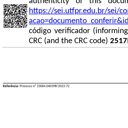
authenticity of this do
https://sei.utfpr.edu.br/sei/
acao=documento_conferir&i
código verificador (informin
CRC (and the CRC code)
2517
Referência:
Processo nº 23064.040398/2023-72