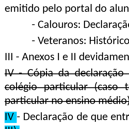
emitido pelo portal do alun
- Calouros: Declaraç
- Veteranos: Históric
III - Anexos I e II devidame
IV - Cópia da declaração 
colégio particular (caso 
particular no ensino médio)
IV
- Declaração de que ent