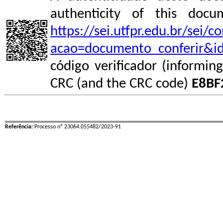
authenticity of this do
https://sei.utfpr.edu.br/sei/
acao=documento_conferir&i
código verificador (informin
CRC (and the CRC code)
E8BF
Referência:
Processo nº 23064.055482/2023-91