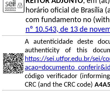
REITOR ADJUNTO
, em (at
horário oficial de Brasília (
com fundamento no (with l
nº 10.543, de 13 de nove
A autenticidade deste doc
authenticity of this do
https://sei.utfpr.edu.br/sei/
acao=documento_conferir&i
código verificador (informin
CRC (and the CRC code)
A4A5