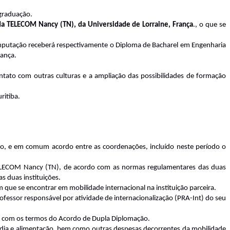
 graduação.
da TELECOM Nancy (TN), da Universidade de Lorraine, França
.
, o que se
Computação receberá respectivamente o Diploma de Bacharel em Engenharia
ança.
tato com outras culturas e a ampliação das possibilidades de formação
ritiba.
aso, e em comum acordo entre as coordenações, incluído neste período o
o TELECOM Nancy (TN), de acordo com as normas regulamentares das duas
s duas instituições.
 que se encontrar em mobilidade internacional na instituição parceira.
essor responsável por atividade de internacionalização (PRA-Int) do seu
rdo com os termos do Acordo de Dupla Diplomação.
radia e alimentação, bem como outras despesas decorrentes da mobilidade