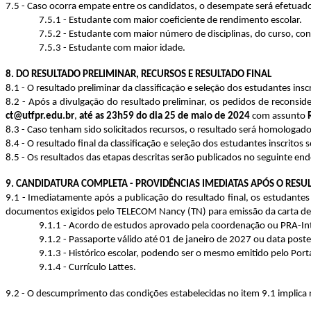
7.5 - Caso ocorra empate entre os candidatos, o desempate será efetuado
7.5.1 - Estudante com maior coeficiente de rendimento escolar.
7.5.2 - Estudante com maior número de disciplinas, do curso, conc
7.5.3 - Estudante com maior idade.
8. DO RESULTADO PRELIMINAR, RECURSOS E RESULTADO FINAL
8.1 - O resultado preliminar da classificação e seleção dos estudantes i
8.2 - Após a divulgação do resultado preliminar, os pedidos de reconsi
ct@utfpr.edu.br
,
até as 23h59 do dia 25 de maio de 2024
com assunto
8.3 - Caso tenham sido solicitados recursos, o resultado será homolog
8.4 - O resultado final da classificação e seleção dos estudantes inscrit
8.5 - Os resultados das etapas descritas serão publicados no seguinte ende
9. CANDIDATURA COMPLETA - PROVIDÊNCIAS IMEDIATAS APÓS O RESU
9.1 - Imediatamente após a publicação do resultado final, os estudantes
documentos exigidos pelo TELECOM Nancy (TN) para emissão da carta de a
9.1.1 - Acordo de estudos aprovado pela coordenação ou PRA-I
9.1.2 - Passaporte válido até 01 de janeiro de 2027 ou data poste
9.1.3 - Histórico escolar, podendo ser o mesmo emitido pelo Port
9.1.4 - Currículo Lattes.
9.2 - O descumprimento das condições estabelecidas no item 9.1 implica 