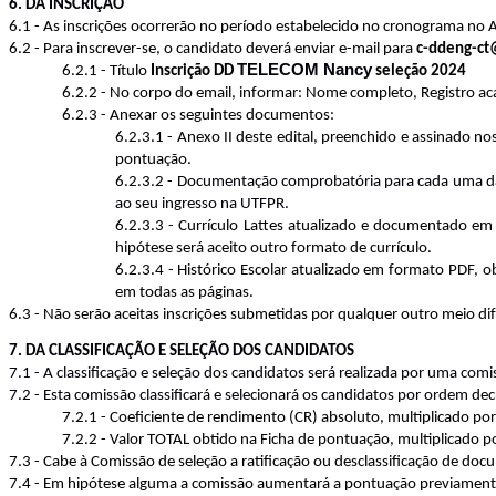
6. DA INSCRIÇÃO
6.1 - As inscrições ocorrerão no período estabelecido no cronograma no 
6.2 - Para inscrever-se, o candidato deverá enviar e-mail para
c-ddeng-ct
TELECOM Nancy
6.2.1 - Título
Inscrição DD
seleção 2024
6.2.2 - No corpo do email, informar: Nome completo, Registro aca
6.2.3 - Anexar os seguintes documentos:
6.2.3.1 - Anexo II deste edital, preenchido e assinado no
pontuação.
6.2.3.2 -
Documentação comprobatória para cada uma das 
ao seu ingresso na UTFPR.
6.2.3.3 - Currículo Lattes atualizado e documentado e
hipótese será aceito outro formato de currículo.
6.2.3.4 - Histórico Escolar atualizado em formato PDF, o
em todas as páginas.
6.3 - Não serão aceitas inscrições submetidas por qualquer outro meio d
7. DA CLASSIFICAÇÃO E SELEÇÃO DOS CANDIDATOS
7.1 - A classificação e seleção dos candidatos será realizada por uma co
7.2 - Esta comissão classificará e selecionará os candidatos por ordem
dec
7.2.1 - Coeficiente de rendimento (CR) absoluto, multiplicado por
7.2.2 - Valor TOTAL obtido na Ficha de pontuação, multiplicado po
7.3 - Cabe à Comissão de seleção a ratificação ou desclassificação de 
7.4 - Em hipótese alguma a comissão aumentará a pontuação previament