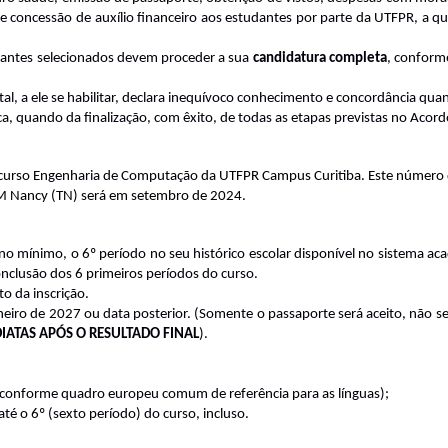
e concessão de auxílio financeiro aos estudantes por parte da UTFPR, a qu
udantes selecionados devem proceder a sua
candidatura completa
, conform
al, a ele se habilitar, declara inequívoco conhecimento e concordância qua
a, quando da finalização, com êxito, de todas as etapas previstas no Acor
 curso
Engenharia de Computação
da UTFPR Campus
Curitiba
. Este número
COM Nancy (TN) será em setembro de 2024.
 no mínimo, o
6º
período no seu histórico escolar disponível no sistema a
conclusão dos
6 primeiros
períodos do curso.
o da inscrição.
aneiro de 2027 ou data posterior. (Somente o passaporte será aceito, não s
IATAS APÓS O RESULTADO FINAL
).
conforme quadro europeu comum de referência para as línguas);
 até o
6º
(sexto período) do curso, incluso.