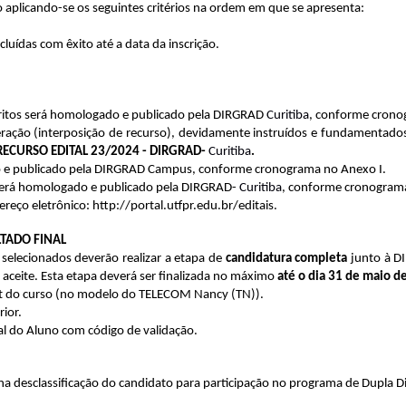
 aplicando-se os seguintes critérios na ordem em que se apresenta:
luídas com êxito até a data da inscrição.
nscritos será homologado e publicado pela DIRGRAD
Curitiba
, conforme crono
deração (interposição de recurso), devidamente instruídos e fundamentad
RECURSO EDITAL 23/2024 - DIRGRAD-
Curitiba
.
ado e publicado pela DIRGRAD Campus, conforme cronograma no Anexo I.
os será homologado e publicado pela DIRGRAD-
Curitiba
, conforme cronograma
reço eletrônico: http://portal.utfpr.edu.br/editais.
LTADO FINAL
 selecionados deverão realizar a etapa de
candidatura completa
junto à DI
ceite. Esta etapa deverá ser finalizada no máximo
até o dia 31 de maio d
nt do curso (no modelo do TELECOM Nancy (TN)).
rior.
al do Aluno com código de validação.
na desclassificação do candidato para participação no programa de Dupla 