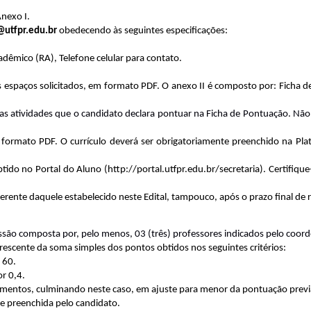
Anexo I.
@utfpr.edu.br
obedecendo às seguintes especificações:
dêmico (RA), Telefone celular para contato.
s espaços solicitados, em formato PDF. O anexo II é composto por: Ficha de
atividades que o candidato declara pontuar na Ficha de Pontuação. Não 
m formato PDF. O currículo deverá ser obrigatoriamente preenchido na Pl
btido no Portal do Aluno (http://portal.utfpr.edu.br/secretaria). Certifiqu
iferente daquele estabelecido neste Edital, tampouco, após o prazo final d
missão composta por, pelo menos, 03 (três) professores indicados pelo coor
rescente da soma simples dos pontos obtidos nos seguintes critérios:
 60.
r 0,4.
documentos, culminando neste caso, em ajuste para menor da pontuação prev
e preenchida pelo candidato.