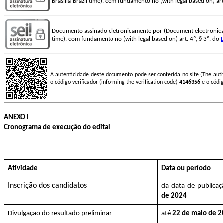
Brasilia-Brazil time), com fundamento no (with legal based on) art
Documento assinado eletronicamente por (Document electronica
time), com fundamento no (with legal based on) art. 4º, § 3º, do
A autenticidade deste documento pode ser conferida no site (The aut
o código verificador (informing the verification code)
4146356
e o códi
ANEXO I
Cronograma de execução do edital
Atividade
Data ou período
Inscrição dos candidatos
da data de publicaç
de 2024
Divulgação do resultado preliminar
até
22 de maio de 2