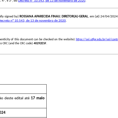
. 4º, § 3º, do
Decreto nº 10.543, de 13 de novembro de 2020
.
lly signed by)
ROSSANA APARECIDA FINAU
,
DIRETOR(A)-GERAL
, em (at) 24/04/2024, 
Decreto nº 10.543, de 13 de novembro de 2020
.
henticity of this document can be checked on the website)
https://sei.utfpr.edu.br/sei/c
go CRC (and the CRC code)
40292E5F
.
ão deste edital até
17 maio
024