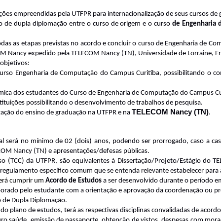
ações empreendidas pela UTFPR para internacionalização de seus cursos de
do de dupla diplomação entre o curso de origem e o
curso
de Engenharia 
odas as etapas previstas no acordo e concluir o curso de Engenharia de 
M Nancy expedido pela TELECOM Nancy (TN), Universidade de Lorraine, Fr
objetivos:
urso Engenharia de Computação do Campus Curitiba, possibilitando o con
dêmica dos estudantes do Curso de Engenharia de Computação do Campus Cu
stituições possibilitando o desenvolvimento de trabalhos de pesquisa.
TELECOM Nancy (TN)
ização do ensino de graduação na UTFPR e na
.
onal será no mínimo de 02 (dois) anos, podendo ser prorrogado, caso a c
ECOM Nancy (TN) e apresentações/defesas públicas.
Curso (TCC) da UTFPR, são equivalentes à Dissertação/Projeto/Estágio d
regulamento específico comum que se entenda relevante estabelecer para a
verá cumprir um
Acordo de Estudos
a ser desenvolvido durante o período em
rado pelo estudante com a orientação e aprovação da coordenação ou prof
o de Dupla Diplomação.
do plano de estudos, terá as respectivas disciplinas convalidadas de aco
seguro saúde, emissão de passaporte, obtenção de vistos, despesas com mo