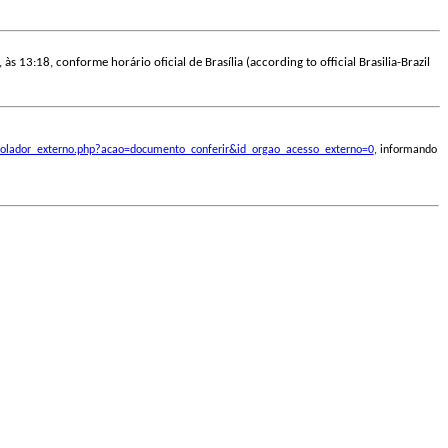
às 13:18, conforme horário oficial de Brasília (according to official Brasilia-Brazil
ontrolador_externo.php?acao=documento_conferir&id_orgao_acesso_externo=0
, informando