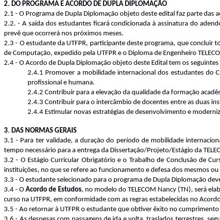
2. DO PROGRAMA E ACORDO DE DUPLA DIPLOMAÇÃO
2.1 - O Programa de Dupla Diplomação objeto deste edital faz parte das 
2.2. - A saída dos estudantes ficará condicionada à assinatura do aden
prevê que ocorrerá nos próximos meses.
2.3 -
O estudante da UTFPR, participante deste programa, que concluir t
de Computação, expedido pela UTFPR e o Diploma de Engenheiro TELECO
2.4 - O Acordo de Dupla Diplomação objeto deste Edital tem os seguintes 
2.4.1 Promover a mobilidade internacional dos estudantes do C
profissional e humana.
2.4.2 Contribuir para a elevação da qualidade da formação aca
2.4.3 Contribuir para o intercâmbio de docentes entre as duas in
2.4.4 Estimular novas estratégias de desenvolvimento e modern
3
.
DAS NORMAS GERAIS
3.1 - Para ter validade, a duração do período de mobilidade internaci
tempo necessário para a entrega da Dissertação/Projeto/Estágio da TEL
3.2 - O Estágio Curricular Obrigatório e o Trabalho de Conclusão de 
instituições, no que se refere ao funcionamento e defesa dos mesmos ou 
3.3 -
O estudante selecionado para o programa de Dupla Diplomação de
3.4 - O
Acordo de Estudos
, no modelo do TELECOM Nancy (TN), será elabo
curso na UTFPR, em conformidade com as regras estabelecidas no Acord
3.5 - Ao retornar à UTFPR o estudante que obtiver êxito no cumprimento 
3.6 - As despesas com passagens de ida e volta, traslados terrestres, 