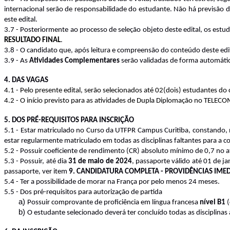
internacional serão de responsabilidade do estudante. Não há previsão d
este edital.
3.7 - Posteriormente ao processo de seleção objeto deste edital, os est
RESULTADO FINAL
.
3.8 - O candidato que, após leitura e compreensão do conteúdo deste edit
3.9 - As
Atividades Complementares
serão validadas de forma automátic
4. DAS VAGAS
4.1 - Pelo presente edital, serão selecionados até 02(dois) estudantes do
4.2 - O início previsto para as atividades de Dupla Diplomação no TELE
5. DOS PRÉ-REQUISITOS PARA INSCRIÇÃO
5.1 - Estar matriculado no Curso da UTFPR Campus Curitiba, constando,
estar regularmente matriculado em todas as disciplinas faltantes para a 
5.2 - Possuir coeficiente de rendimento (CR) absoluto mínimo de 0,7 no at
5.3 - Possuir, até dia
31 de maio de 2024
, passaporte válido até 01 de j
passaporte, ver item
9. CANDIDATURA COMPLETA - PROVIDÊNCIAS IMED
5.4 - Ter a possibilidade de morar na França por pelo menos 24 meses.
5.5 - Dos pré-requisitos para autorização de partida
a)
Possuir comprovante de proficiência em língua francesa
nível B1
(
b)
O estudante selecionado deverá ter concluído todas as disciplinas