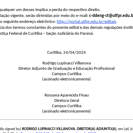
qualquer um desses implica a perda do respectivo direito.
lação vigente, serão dirimidas por meio do e-mail:
c-ddeng-ct@utfpr.edu.b
no seguinte endereço eletrônico:
http://portal.utfpr.edu.br/editais
.
ência dos termos constantes do presente edital e das demais regulações instit
stiça Federal de Curitiba – Seção Judiciária do Paraná.
Curitiba, 24/04/2024
Rodrigo Lupinacci Villanova
Diretor Adjunto de Graduação e Educação Profissional
Campus Curitiba
(assinado eletronicamente)
Rossana Aparecida Finau
Diretora Geral
Campus Curitiba
(assinado eletronicamente)
lly signed by)
RODRIGO LUPINACCI VILLANOVA
,
DIRETOR(A) ADJUNTO(A)
, em (at) 