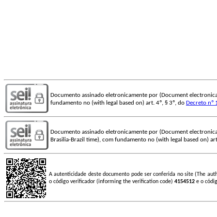
Documento assinado eletronicamente por (Document electronica
fundamento no (with legal based on) art. 4º, § 3º, do
Decreto nº 
Documento assinado eletronicamente por (Document electronica
Brasilia-Brazil time), com fundamento no (with legal based on) art
A autenticidade deste documento pode ser conferida no site (The aut
o código verificador (informing the verification code)
4154512
e o códi