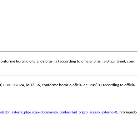
onforme horário oficial de Brasília (according to official Brasilia-Brazil time), com
at) 03/05/2024, às 16:56, conforme horário oficial de Brasília (according to official
ontrolador_externo.php?acao=documento_conferir&id_orgao_acesso_externo=0
, informando