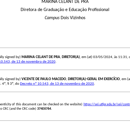
MARINA CELANT DE PRÁ
Diretora de Graduação e Educação Profissional
Campus
Dois Vizinhos
lly signed by)
MARINA CELANT DE PRA
,
DIRETOR(A)
, em (at) 03/05/2024, às 11:31, c
10.543, de 13 de novembro de 2020
.
lly signed by)
VICENTE DE PAULO MACEDO
,
DIRETOR(A)-GERAL EM EXERCÍCIO
, em (
. 4º, § 3º, do
Decreto nº 10.543, de 13 de novembro de 2020
.
henticity of this document can be checked on the website)
https://sei.utfpr.edu.br/sei/c
go CRC (and the CRC code)
374E6764
.