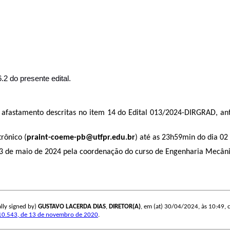
2 do presente edital.
 afastamento descritas no item 14 do
Edital 013/2024-DIRGRAD, ant
trônico (
praint-coeme-pb@utfpr.edu.br
) até as 23h59min do dia 02
03 de maio de 2024 pela coordenação do curso de Engenharia Mecânic
lly signed by)
GUSTAVO LACERDA DIAS
,
DIRETOR(A)
, em (at) 30/04/2024, às 10:49, co
10.543, de 13 de novembro de 2020
.