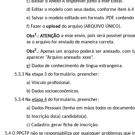
c) Baixar o Anexo A disponível junto a este Edital.
d) Editar o modelo com seus dados, conforme item 6.4
e) Salvar o modelo editado em formato .PDF, contendo
f) Fazer o
upload
do arquivo (ARQUIVO ÚNICO).
1
Obs
.: ATENÇÃO
a esse envio, pois será possível pro
se o arquivo for enviado de maneira correta.
2
Obs
.
: Apenas um arquivo poderá ser anexado, com t
aparecer “Arquivo anexado: xxxx”.
g) Dados de conhecimento de língua estrangeira.
5.3.3 Na etapa 3 do formulário, preencher:
a) Vínculo profissional.
b) Dados socioeconômicos.
5.3.4 Na
etapa 4
do formulário, preencher:
a) Dados Pessoais (tenha em mãos todos os documentos
b) Inscrição do(a) candidato(a).
c) Cadastro: gerar ficha de inscrição.
5.4 O PPGTP não se responsabiliza por quaisquer problemas que i