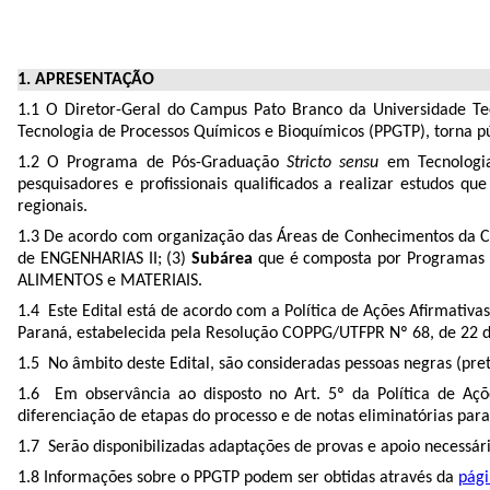
1. APRESENTAÇÃO
1.1 O Diretor-Geral do Campus Pato Branco da Universidade Te
Tecnologia de Processos Químicos e Bioquímicos (PPGTP), torna pú
1.2 O Programa de Pós-Graduação
Stricto sensu
em Tecnologi
pesquisadores e profissionais qualificados a realizar estudos 
regionais.
1.3 De acordo com organização das Áreas de Conhecimentos da CA
de ENGENHARIAS II; (3)
Subárea
que é composta por Programas
ALIMENTOS e MATERIAIS.
1.4 Este Edital está de acordo com a Política de Ações Aﬁrmativ
Paraná, estabelecida pela Resolução
COPPG
/UTFPR Nº 68, de 22 
1.5 No âmbito deste Edital, são consideradas pessoas negras (pre
1.6 Em observância ao disposto no Art. 5º da Política de Aç
diferenciação de etapas do processo e de notas eliminatórias para
1.7 Serão disponibilizadas adaptações de provas e apoio necessá
1.8 Informações sobre o PPGTP podem ser obtidas através da
pág