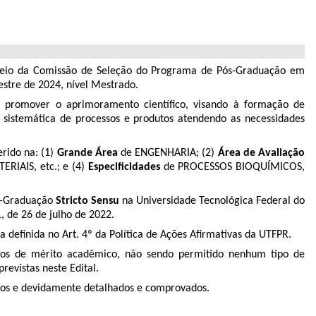
eio da Comissão de Seleção do Programa de Pós-Graduação em
estre de 2024, nível Mestrado.
 promover o aprimoramento científico, visando à formação de
o sistemática de processos e produtos atendendo as necessidades
rido na: (1)
Grande Área
de ENGENHARIA; (2)
Área de Avaliação
IAIS, etc.; e (4)
Especificidades
de PROCESSOS BIOQUÍMICOS,
ós-Graduação
Stricto Sensu
na Universidade Tecnológica Federal do
 de 26 de julho de 2022.
a deﬁnida no Art. 4º da Política de Ações Aﬁrmativas da UTFPR.
pios de mérito acadêmico, não sendo permitido nenhum tipo de
revistas neste Edital.
ados e devidamente detalhados e
comprovados
.