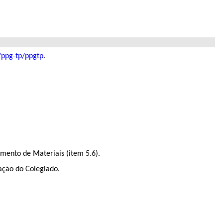
/ppg-tp/ppgtp
.
mento de Materiais (item 5.6).
ação do Colegiado.