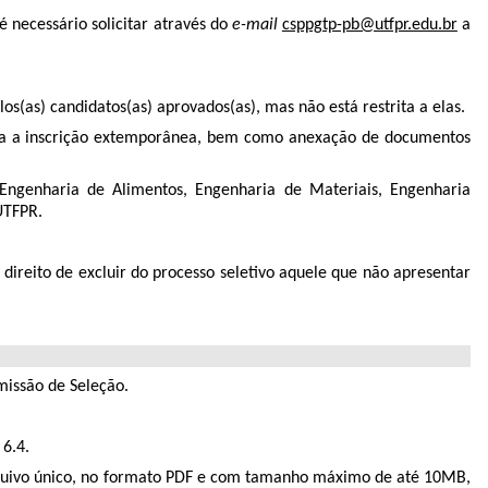
 é necessário solicitar através do
e-mail
csppgtp-pb@utfpr.edu.br
a
os(as) candidatos(as) aprovados(as), mas não está restrita a elas.
ada a inscrição extemporânea, bem como anexação de documentos
Engenharia de Alimentos, Engenharia de Materiais, Engenharia
UTFPR.
direito de excluir do processo seletivo aquele que não apresentar
missão de Seleção.
6.4.
rquivo único, no formato PDF e com tamanho máximo de até 10MB,