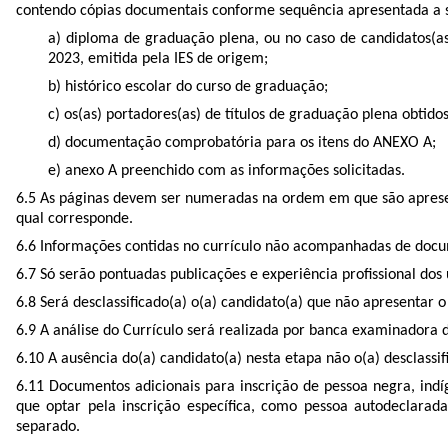
contendo cópias documentais conforme sequência apresentada a s
a) diploma de graduação plena, ou no caso de candidatos(a
2023, emitida pela IES de origem;
b) histórico escolar do curso de graduação;
c) os(as) portadores(as) de títulos de graduação plena obt
d) documentação comprobatória para os itens do ANEXO A;
e) anexo A preenchido com as informações solicitadas.
6.5 As páginas devem ser numeradas na ordem em que são apresen
qual corresponde.
6.6 Informações contidas no currículo não acompanhadas de doc
6.7 Só serão pontuadas publicações e experiência profissional dos
6.8 Será desclassificado(a) o(a) candidato(a) que não apresenta
6.9 A análise do Currículo será realizada por banca examinadora d
6.10 A ausência do(a) candidato(a) nesta etapa não o(a) desclassif
6.11 Documentos adicionais para inscrição de pessoa negra, indí
que optar pela inscrição especíﬁca, como pessoa autodeclara
separado.