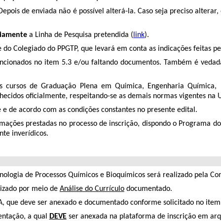
epois de enviada não é possível alterá-la. Caso seja preciso alterar,
riamente
a Linha de Pesquisa pretendida (
link
).
e do Colegiado do PPGTP, que levará em conta as indicações feitas pel
 mencionados no item 5.3 e/ou faltando documentos. Também é ved
dos cursos de Graduação Plena em Química, Engenharia Química, 
nhecidos oficialmente, respeitando-se as demais normas vigentes na 
te e de acordo com as condições constantes no presente edital.
ormações prestadas no processo de inscrição, dispondo o Programa do 
e inverídicos.
ologia de Processos Químicos e Bioquímicos será realizado pela Co
alizado por meio de
Análise do Currículo
documentado.
 A, que deve ser anexado e documentado conforme solicitado no item 
entação, a qual
DEVE
ser anexada na plataforma de inscrição em a