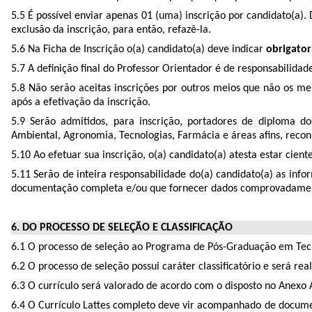
5.5 É possível enviar apenas 01 (uma) inscrição por candidato(a). D
exclusão da inscrição, para então, refazê-la.
5.6 Na Ficha de Inscrição o(a) candidato(a) deve indicar
obrigato
5.7 A definição final do Professor Orientador é de responsabilidad
5.8 Não serão aceitas inscrições por outros meios que não os
após a efetivação da inscrição.
5.9 Serão admitidos, para inscrição, portadores de diploma 
Ambiental, Agronomia, Tecnologias, Farmácia e áreas afins, reco
5.10 Ao efetuar sua inscrição, o(a) candidato(a) atesta estar cien
5.11 Serão de inteira responsabilidade do(a) candidato(a) as inf
documentação completa e/ou que fornecer dados comprovadament
6. DO PROCESSO DE SELEÇÃO E CLASSIFICAÇÃO
6.1 O processo de seleção ao Programa de Pós-Graduação em Tecn
6.2 O processo de seleção possui caráter classificatório e será re
6.3 O currículo será valorado de acordo com o disposto no Anexo
6.4 O Currículo Lattes completo deve vir acompanhado de docum