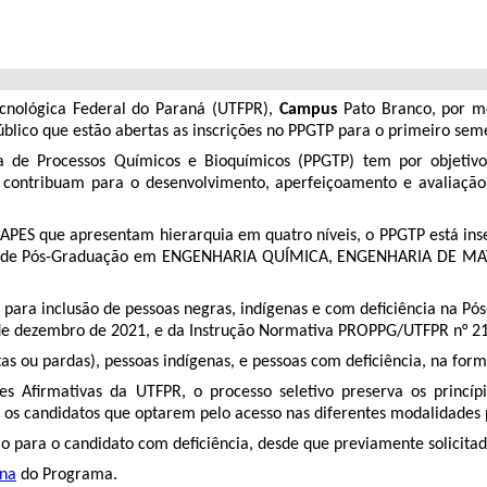
cnológica Federal do Paraná (UTFPR),
Campus
Pato Branco, por m
blico que estão abertas as inscrições no PPGTP para o primeiro sem
a de Processos Químicos e Bioquímicos (PPGTP) tem por objetivo
que contribuam para o desenvolvimento, aperfeiçoamento e avaliaçã
PES que apresentam hierarquia em quatro níveis, o PPGTP está inse
 de Pós-Graduação em ENGENHARIA QUÍMICA, ENGENHARIA DE MATER
as para inclusão de pessoas negras, indígenas e com deﬁciência na P
de dezembro de 2021, e da Instrução Normativa PROPPG/UTFPR n° 21,
tas ou pardas), pessoas indígenas, e pessoas com deﬁciência, na form
ões Aﬁrmativas da UTFPR, o processo seletivo preserva os princí
 os candidatos que optarem pelo acesso nas diferentes modalidades p
rio para o candidato com deﬁciência, desde que previamente solicit
ina
do Programa.