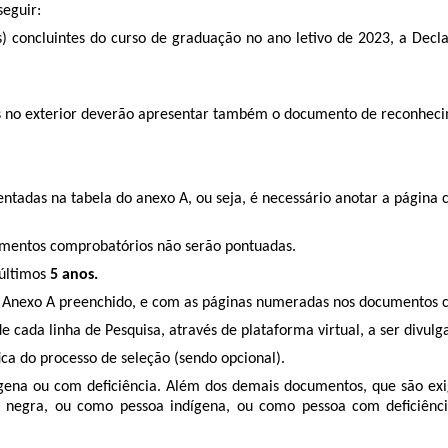
eguir:
s) concluintes do curso de graduação no ano letivo de 2023, a De
idos no exterior deverão apresentar também o documento de reconhec
tadas na tabela do anexo A, ou seja, é necessário anotar a págin
umentos comprobatórios não serão pontuadas.
 últimos
5 anos.
r o Anexo A preenchido, e com as páginas numeradas nos documentos 
e cada linha de Pesquisa, através de plataforma virtual, a ser divu
ica do processo de seleção (sendo opcional).
gena ou com deﬁciência. Além dos demais documentos, que são exigi
da negra, ou como pessoa indígena, ou como pessoa com deﬁciênci