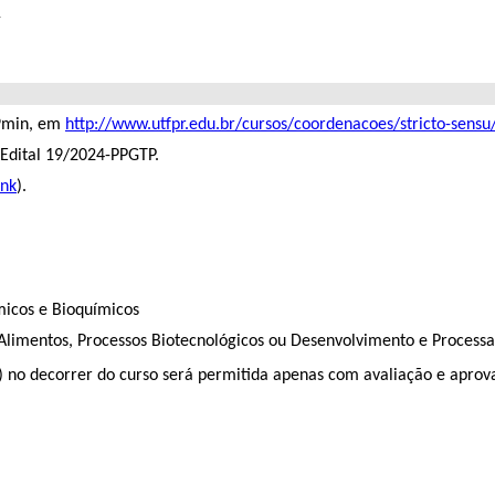
4
59min, em
http://www.utfpr.edu.br/cursos/coordenacoes/stricto-sensu
 Edital 19/2024-PPGTP.
ink
).
micos e Bioquímicos
Alimentos, Processos Biotecnológicos ou Desenvolvimento e Processa
a) no decorrer do curso será permitida apenas com avaliação e aprov