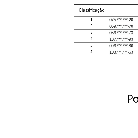
Classificação
1
075.***.***-20
2
859.***.***-70
3
056.***.***-73
4
107.***.***-93
5
096.***.***-86
5
103.***.***-63
Po